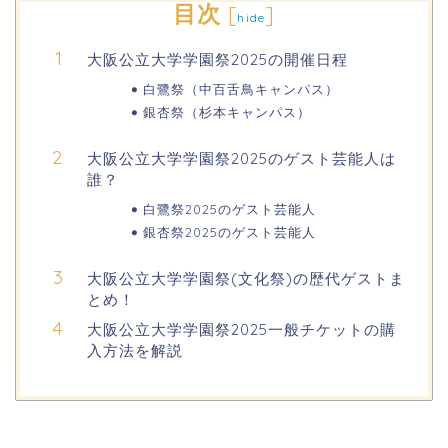
目次
[
]
hide
業日や休みは?ATM手数料も調査!
大阪公立大学学園祭2025の開催日程
千葉銀行ゴールデンウィーク2026の
白鷺祭（中百舌鳥キャンパス）
ATMの営業日(休み)まとめ!
銀杏祭（杉本キャンパス）
大阪公立大学学園祭2025のゲスト芸能人は
海遊館GW(ゴールデンウィーク)の混
雑(混み具合)状況はどうなる?
誰？
白鷺祭2025のゲスト芸能人
銀杏祭2025のゲスト芸能人
日岡山公園の桜(花見)2026の屋台・出
店はいつまで?ライトアップ情報も!
大阪公立大学学園祭(文化祭)の歴代ゲストま
とめ！
大阪公立大学学園祭2025一般チケットの購
入方法を解説
華蔵寺公園の桜(花祭り)2026の屋台
(出店)は?ライトアップ・駐車場も!