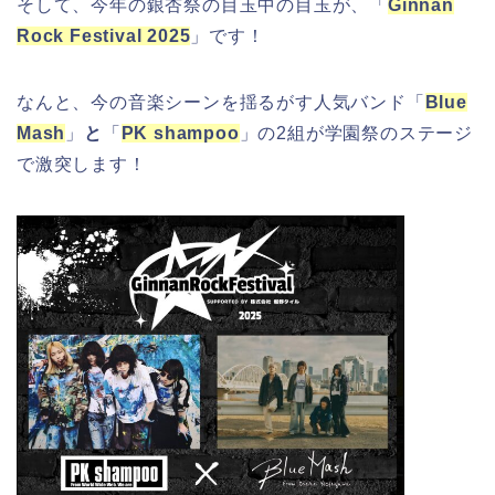
そして、今年の銀杏祭の目玉中の目玉が、「
Ginnan
Rock Festival 2025
」です！
なんと、今の音楽シーンを揺るがす人気バンド「
Blue
Mash
」
と
「
PK shampoo
」の2組が学園祭のステージ
で激突します！