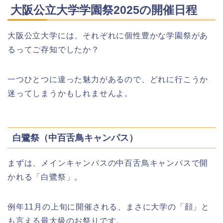
悠久山公園桜祭り2026の屋台や出店
大阪公立大学学園祭2025の開催日程
は?ライトアップや駐車場情報も!
大阪公立大学には、それぞれに個性豊かな学園祭があ
るってご存知でしたか？
高崎城址公園(高崎公園)桜祭り2026の
屋台やライトアップはいつまで?
一つひとつに違った魅力があるので、どれに行こうか
迷ってしまうかもしれませんよ。
日立さくらまつり2026の屋台・出店ま
とめ!交通規制は何時から何時まで?
白鷺祭（中百舌鳥キャンパス）
まずは、メインキャンパスの中百舌鳥キャンパスで開
熊谷桜祭り(花見)2026の屋台(出店)の
時間はいつまで?ライトアップも!
かれる「白鷺祭」。
例年11月の上旬に開催される、まさに大学の「顔」と
福井桜祭り2026の屋台は何時まで(い
も言える最大級のお祭りです。