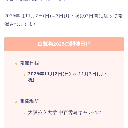
つまで)?交通規制や混雑は?
2025年は11月2日(日)～3日(月・祝)の2日間に渡って開
幸楽苑の餃子や麺はまずいの声は本
催されますよ♪
当?美味しくなった噂も調査!
白鷺祭2025の開催日程
上田城桜祭り2026屋台・出店まとめ!
ライトアップはいつまで?
開催日程
2025年11月2日(日) ～ 11月3日(月・
明治大学卒業式2026のゲストの歴代や
祝)
芸能人(有名人)は?保護者(親)も!
開催場所
名古屋城桜まつり(春まつり)2026の屋
大阪公立大学 中百舌鳥キャンパス
台・出店は?混雑情報も!