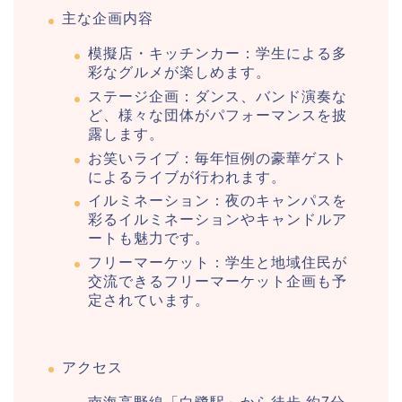
主な企画内容
近畿大学卒業式2026のゲストの歴代ス
ピーチや予想有名人は誰?
模擬店・キッチンカー：学生による多
彩なグルメが楽しめます。
ステージ企画：ダンス、バンド演奏な
ど、様々な団体がパフォーマンスを披
角館桜まつり2026の屋台(出店)やライ
露します。
トアップは?駐車場も調査!
お笑いライブ：毎年恒例の豪華ゲスト
によるライブが行われます。
イルミネーション：夜のキャンパスを
彩るイルミネーションやキャンドルア
大河原桜まつり(千本桜)2026の屋台の
ートも魅力です。
出店情報!混雑や渋滞も調査!
フリーマーケット：学生と地域住民が
交流できるフリーマーケット企画も予
定されています。
津山さくらまつり2026の花火や屋台
(出店)の時間はいつから?混雑状況も!
アクセス