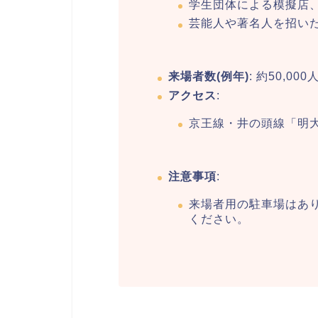
学生団体による模擬店
芸能人や著名人を招い
来場者数(例年)
: 約50,00
アクセス
:
京王線・井の頭線「明
注意事項
:
来場者用の駐車場はあ
ください。