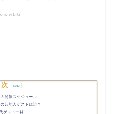
ponsored Links
目次
[
]
hide
25の開催スケジュール
25の芸能人ゲストは誰？
歴代ゲスト一覧