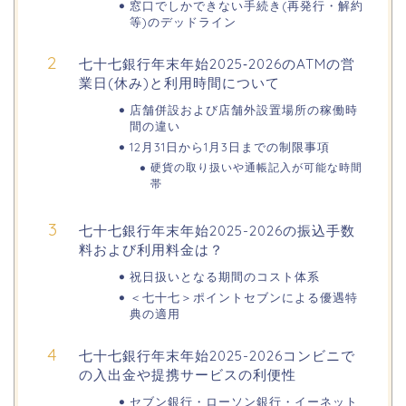
窓口でしかできない手続き(再発行・解約
等)のデッドライン
日岡山公園の桜(花見)2026の屋台・出
七十七銀行年末年始2025‐2026のATMの営
店はいつまで?ライトアップ情報も!
業日(休み)と利用時間について
店舗併設および店舗外設置場所の稼働時
間の違い
12月31日から1月3日までの制限事項
華蔵寺公園の桜(花祭り)2026の屋台
硬貨の取り扱いや通帳記入が可能な時間
(出店)は?ライトアップ・駐車場も!
帯
七十七銀行年末年始2025-2026の振込手数
料および利用料金は？
悠久山公園桜祭り2026の屋台や出店
は?ライトアップや駐車場情報も!
祝日扱いとなる期間のコスト体系
＜七十七＞ポイントセブンによる優遇特
典の適用
高崎城址公園(高崎公園)桜祭り2026の
七十七銀行年末年始2025-2026コンビニで
屋台やライトアップはいつまで?
の入出金や提携サービスの利便性
セブン銀行・ローソン銀行・イーネット