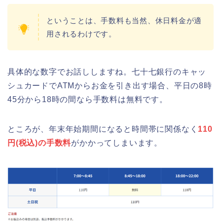
ということは、手数料も当然、休日料金が適
用されるわけです。
華蔵寺公園の桜(花祭り)2026の屋台
(出店)は?ライトアップ・駐車場も!
具体的な数字でお話ししますね。七十七銀行のキャッ
シュカードでATMからお金を引き出す場合、平日の8時
45分から18時の間なら手数料は無料です。
悠久山公園桜祭り2026の屋台や出店
は?ライトアップや駐車場情報も!
ところが、年末年始期間になると時間帯に関係なく
110
円(税込)の手数料
がかかってしまいます。
高崎城址公園(高崎公園)桜祭り2026の
屋台やライトアップはいつまで?