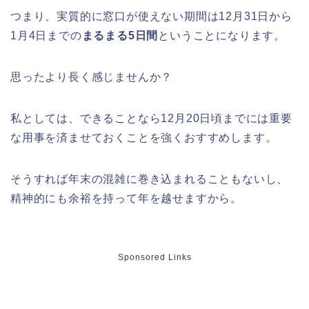
つまり、実質的に窓口が使えない期間は12月31日から
1月4日までの
まるまる5日間
ということになります。
熊谷桜祭り(花見)2026の屋台(出店)の
時間はいつまで?ライトアップも!
思ったより長く感じませんか？
私としては、できることなら12月20日頃までには重要
な用事を済ませておくことを強くおすすめします。
福井桜祭り2026の屋台は何時まで(い
つまで)?交通規制や混雑は?
そうすれば年末の混雑に巻き込まれることもないし、
精神的にも余裕を持って年を越せますから。
幸楽苑の餃子や麺はまずいの声は本
当?美味しくなった噂も調査!
Sponsored Links