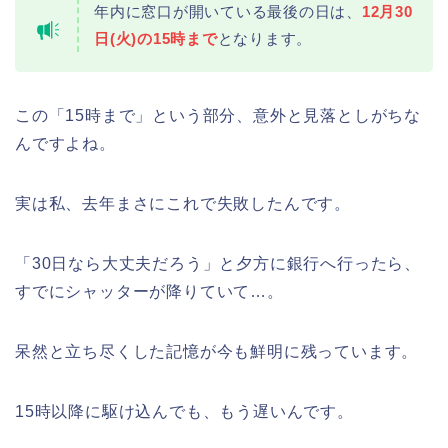
年内に窓口が開いている最後の日は、
12月30
日(火)の15時まで
となります。
千葉銀行ゴールデンウィーク2026の
ATMの営業日(休み)まとめ!
この「15時まで」という部分、意外と見落としがちな
んですよね。
海遊館GW(ゴールデンウィーク)の混
雑(混み具合)状況はどうなる?
実は私、去年まさにこれで失敗したんです。
「30日なら大丈夫だろう」と夕方に銀行へ行ったら、
日岡山公園の桜(花見)2026の屋台・出
すでにシャッターが降りていて…。
店はいつまで?ライトアップ情報も!
呆然と立ち尽くした記憶が今も鮮明に残っています。
15時以降に駆け込んでも、もう遅いんです。
華蔵寺公園の桜(花祭り)2026の屋台
(出店)は?ライトアップ・駐車場も!