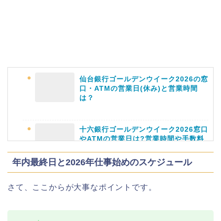
大河原桜まつり(千本桜)2026の屋台の
出店情報!混雑や渋滞も調査!
仙台銀行ゴールデンウイーク2026の窓
津山さくらまつり2026の花火や屋台
口・ATMの営業日(休み)と営業時間
(出店)の時間はいつから?混雑状況も!
は？
十六銀行ゴールデンウイーク2026窓口
やATMの営業日は?営業時間や手数料
も
年内最終日と2026年仕事始めのスケジュール
さて、ここからが大事なポイントです。
静岡銀行ゴールデンウィーク2026の営
業日や休みは?ATM手数料も調査!