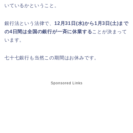
ライトアップはいつまで?
いているかということ。
銀行法という法律で、
12月31日(水)から1月3日(土)まで
明治大学卒業式2026のゲストの歴代や
の4日間は全国の銀行が一斉に休業する
ことが決まって
芸能人(有名人)は?保護者(親)も!
います。
七十七銀行も当然この期間はお休みです。
名古屋城桜まつり(春まつり)2026の屋
台・出店は?混雑情報も!
Sponsored Links
近畿大学卒業式2026のゲストの歴代ス
ピーチや予想有名人は誰?
角館桜まつり2026の屋台(出店)やライ
トアップは?駐車場も調査!