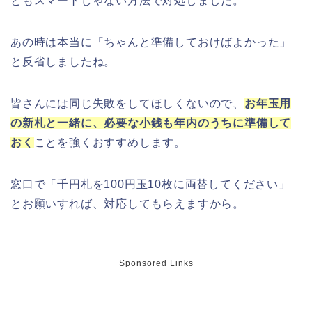
ともスマートじゃない方法で対処しました。
近畿大学卒業式2026のゲストの歴代ス
ピーチや予想有名人は誰?
あの時は本当に「ちゃんと準備しておけばよかった」
と反省しましたね。
角館桜まつり2026の屋台(出店)やライ
皆さんには同じ失敗をしてほしくないので、
お年玉用
トアップは?駐車場も調査!
の新札と一緒に、必要な小銭も年内のうちに準備して
おく
ことを強くおすすめします。
窓口で「千円札を100円玉10枚に両替してください」
大河原桜まつり(千本桜)2026の屋台の
とお願いすれば、対応してもらえますから。
出店情報!混雑や渋滞も調査!
Sponsored Links
津山さくらまつり2026の花火や屋台
(出店)の時間はいつから?混雑状況も!