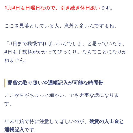
(出店)は?ライトアップ・駐車場も!
1月4日も日曜日なので、引き続き休日扱い
です。
ここを見落としている人、意外と多いんですよね。
悠久山公園桜祭り2026の屋台や出店
「3日まで我慢すればいいんでしょ」と思っていたら、
は?ライトアップや駐車場情報も!
4日も手数料がかかってびっくり、なんてことになりか
ねません。
高崎城址公園(高崎公園)桜祭り2026の
硬貨の取り扱いや通帳記入が可能な時間帯
屋台やライトアップはいつまで?
ここからがちょっと細かい、でも大事な話になりま
す。
年末年始で特に注意してほしいのが、
硬貨の入出金と
日立さくらまつり2026の屋台・出店ま
とめ!交通規制は何時から何時まで?
通帳記入
です。