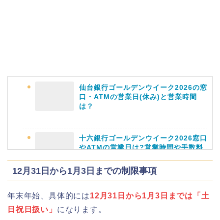
角館桜まつり2026の屋台(出店)やライ
トアップは?駐車場も調査!
仙台銀行ゴールデンウイーク2026の窓
口・ATMの営業日(休み)と営業時間
は？
大河原桜まつり(千本桜)2026の屋台の
出店情報!混雑や渋滞も調査!
十六銀行ゴールデンウイーク2026窓口
やATMの営業日は?営業時間や手数料
も
12月31日から1月3日までの制限事項
津山さくらまつり2026の花火や屋台
年末年始、具体的には
12月31日から1月3日までは「土
(出店)の時間はいつから?混雑状況も!
静岡銀行ゴールデンウィーク2026の営
日祝日扱い」
になります。
業日や休みは?ATM手数料も調査!