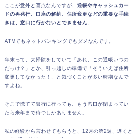
ここが意外と盲点なんですが、
通帳やキャッシュカー
日立さくらまつり2026の屋台・出店ま
ドの再発行、口座の解約、住所変更などの重要な手続
とめ!交通規制は何時から何時まで?
きは、窓口に行かないとできません
。
ATMでもネットバンキングでもダメなんです。
熊谷桜祭り(花見)2026の屋台(出店)の
年末って、大掃除をしていて「あれ、この通帳いつの
時間はいつまで?ライトアップも!
だっけ？」とか、引っ越しの準備で「そういえば住所
変更してなかった！」と気づくことが多い時期なんで
すよね。
福井桜祭り2026の屋台は何時まで(い
つまで)?交通規制や混雑は?
そこで慌てて銀行に行っても、もう窓口が閉まってい
たら来年まで待つしかありません。
私の経験から言わせてもらうと、12月の第2週、遅くと
幸楽苑の餃子や麺はまずいの声は本