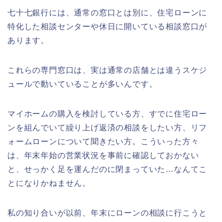
ピーチや予想有名人は誰?
七十七銀行には、通常の窓口とは別に、住宅ローンに
静岡銀行ゴールデンウィーク2026の営
特化した相談センターや休日に開いている相談窓口が
業日や休みは?ATM手数料も調査!
あります。
角館桜まつり2026の屋台(出店)やライ
これらの専門窓口は、実は通常の店舗とは違うスケジ
トアップは?駐車場も調査!
千葉銀行ゴールデンウィーク2026の
ュールで動いていることが多いんです。
ATMの営業日(休み)まとめ!
マイホームの購入を検討している方、すでに住宅ロー
ンを組んでいて繰り上げ返済の相談をしたい方、リフ
海遊館GW(ゴールデンウィーク)の混
大河原桜まつり(千本桜)2026の屋台の
雑(混み具合)状況はどうなる?
出店情報!混雑や渋滞も調査!
ォームローンについて聞きたい方。こういった方々
は、年末年始の営業状況を事前に確認しておかない
と、せっかく足を運んだのに閉まっていた…なんてこ
とになりかねません。
日岡山公園の桜(花見)2026の屋台・出
津山さくらまつり2026の花火や屋台
店はいつまで?ライトアップ情報も!
(出店)の時間はいつから?混雑状況も!
私の知り合いが以前、年末にローンの相談に行こうと