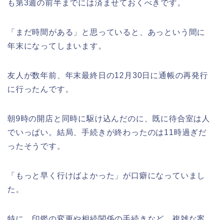
も第3週の前半までには済ませておくべきです。
当?美味しくなった噂も調査!
「まだ時間がある」と思っていると、あっという間に
年末になってしまいます。
上田城桜祭り2026屋台・出店まとめ!
ライトアップはいつまで?
友人が数年前、年末最終日の12月30日に通帳の再発行
に行ったんです。
朝9時の開店と同時に駆け込んだのに、既に待合室は人
明治大学卒業式2026のゲストの歴代や
芸能人(有名人)は?保護者(親)も!
でいっぱい。結局、手続きが終わったのは11時過ぎだ
ったそうです。
「もっと早く行けばよかった」が口癖になっていまし
た。
名古屋城桜まつり(春まつり)2026の屋
台・出店は?混雑情報も!
特に、印鑑の変更や相続関係の手続きなど、複雑な案