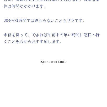
件は時間がかかります。
近畿大学卒業式2026のゲストの歴代ス
30分や1時間では終わらないこともザラです。
ピーチや予想有名人は誰?
余裕を持って、できれば午前中の早い時間に窓口へ行
くことを心からおすすめします。
角館桜まつり2026の屋台(出店)やライ
トアップは?駐車場も調査!
Sponsored Links
大河原桜まつり(千本桜)2026の屋台の
出店情報!混雑や渋滞も調査!