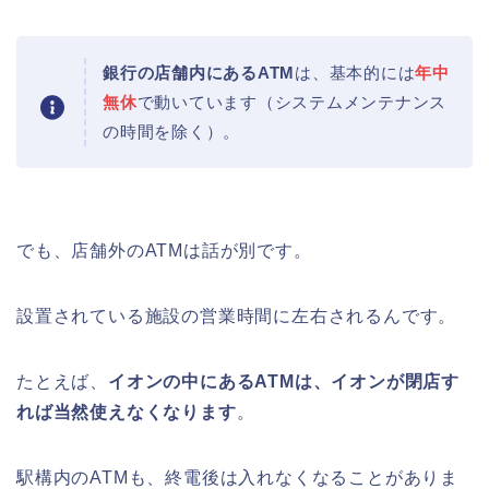
銀行の店舗内にあるATM
は、基本的には
年中
無休
で動いています（システムメンテナンス
悠久山公園桜祭り2026の屋台や出店
は?ライトアップや駐車場情報も!
の時間を除く）。
でも、店舗外のATMは話が別です。
高崎城址公園(高崎公園)桜祭り2026の
屋台やライトアップはいつまで?
設置されている施設の営業時間に左右されるんです。
たとえば、
イオンの中にあるATMは、イオンが閉店す
日立さくらまつり2026の屋台・出店ま
れば当然使えなくなります
。
とめ!交通規制は何時から何時まで?
駅構内のATMも、終電後は入れなくなることがありま