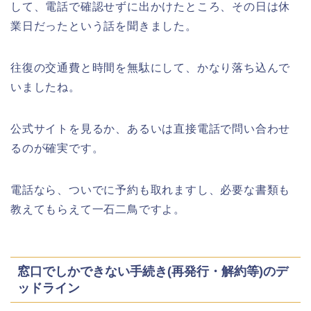
して、電話で確認せずに出かけたところ、その日は休
業日だったという話を聞きました。
華蔵寺公園の桜(花祭り)2026の屋台
(出店)は?ライトアップ・駐車場も!
往復の交通費と時間を無駄にして、かなり落ち込んで
いましたね。
公式サイトを見るか、あるいは直接電話で問い合わせ
悠久山公園桜祭り2026の屋台や出店
るのが確実です。
は?ライトアップや駐車場情報も!
電話なら、ついでに予約も取れますし、必要な書類も
教えてもらえて一石二鳥ですよ。
高崎城址公園(高崎公園)桜祭り2026の
屋台やライトアップはいつまで?
窓口でしかできない手続き(再発行・解約等)のデ
ッドライン