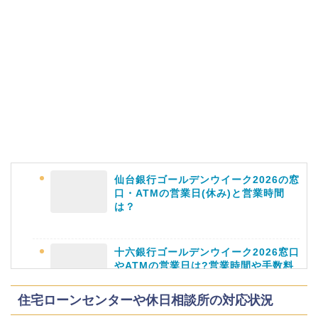
上田城桜祭り2026屋台・出店まとめ!
ライトアップはいつまで?
明治大学卒業式2026のゲストの歴代や
芸能人(有名人)は?保護者(親)も!
仙台銀行ゴールデンウイーク2026の窓
口・ATMの営業日(休み)と営業時間
は？
名古屋城桜まつり(春まつり)2026の屋
台・出店は?混雑情報も!
十六銀行ゴールデンウイーク2026窓口
やATMの営業日は?営業時間や手数料
も
住宅ローンセンターや休日相談所の対応状況
近畿大学卒業式2026のゲストの歴代ス