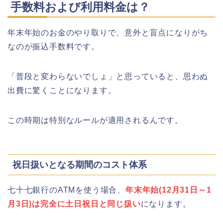
手数料および利用料金は？
静岡銀行ゴールデンウィーク2026の営
業日や休みは?ATM手数料も調査!
年末年始のお金のやり取りで、意外と盲点になりがち
なのが振込手数料です。
「普段と変わらないでしょ」と思っていると、思わぬ
千葉銀行ゴールデンウィーク2026の
出費に驚くことになります。
ATMの営業日(休み)まとめ!
この時期は特別なルールが適用されるんです。
海遊館GW(ゴールデンウィーク)の混
雑(混み具合)状況はどうなる?
祝日扱いとなる期間のコスト体系
七十七銀行のATMを使う場合、
年末年始(12月31日～1
日岡山公園の桜(花見)2026の屋台・出
店はいつまで?ライトアップ情報も!
月3日)は完全に土日祝日と同じ扱い
になります。