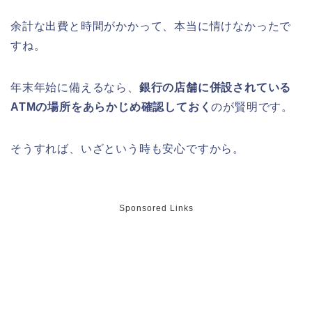
ライトアップはいつまで?
余計な出費と時間がかかって、本当に情けなかったで
すね。
年末年始に備えるなら、
銀行の店舗に併設されている
明治大学卒業式2026のゲストの歴代や
ATMの場所をあらかじめ確認しておく
のが賢明です。
芸能人(有名人)は?保護者(親)も!
そうすれば、いざという時も安心ですから。
名古屋城桜まつり(春まつり)2026の屋
台・出店は?混雑情報も!
Sponsored Links
近畿大学卒業式2026のゲストの歴代ス
ピーチや予想有名人は誰?