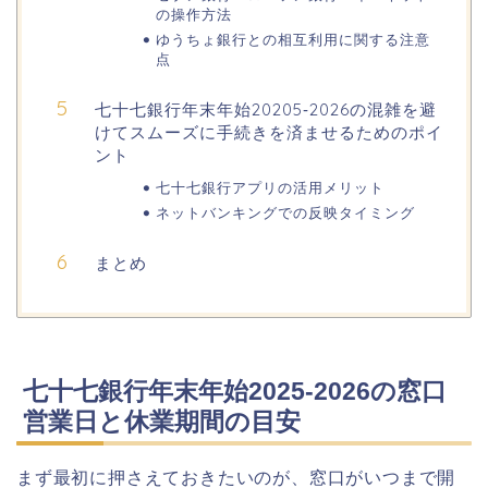
の操作方法
ゆうちょ銀行との相互利用に関する注意
日立さくらまつり2026の屋台・出店ま
点
とめ!交通規制は何時から何時まで?
七十七銀行年末年始20205‐2026の混雑を避
けてスムーズに手続きを済ませるためのポイ
ント
熊谷桜祭り(花見)2026の屋台(出店)の
時間はいつまで?ライトアップも!
七十七銀行アプリの活用メリット
ネットバンキングでの反映タイミング
まとめ
福井桜祭り2026の屋台は何時まで(い
つまで)?交通規制や混雑は?
幸楽苑の餃子や麺はまずいの声は本
七十七銀行年末年始2025‐2026の窓口
当?美味しくなった噂も調査!
営業日と休業期間の目安
上田城桜祭り2026屋台・出店まとめ!
まず最初に押さえておきたいのが、窓口がいつまで開