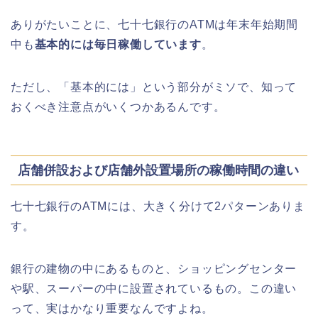
ありがたいことに、七十七銀行のATMは年末年始期間
千葉銀行ゴールデンウィーク2026の
中も
基本的には毎日稼働しています
。
ATMの営業日(休み)まとめ!
ただし、「基本的には」という部分がミソで、知って
海遊館GW(ゴールデンウィーク)の混
おくべき注意点がいくつかあるんです。
雑(混み具合)状況はどうなる?
店舗併設および店舗外設置場所の稼働時間の違い
日岡山公園の桜(花見)2026の屋台・出
店はいつまで?ライトアップ情報も!
七十七銀行のATMには、大きく分けて2パターンありま
す。
銀行の建物の中にあるものと、ショッピングセンター
華蔵寺公園の桜(花祭り)2026の屋台
や駅、スーパーの中に設置されているもの。この違い
(出店)は?ライトアップ・駐車場も!
って、実はかなり重要なんですよね。