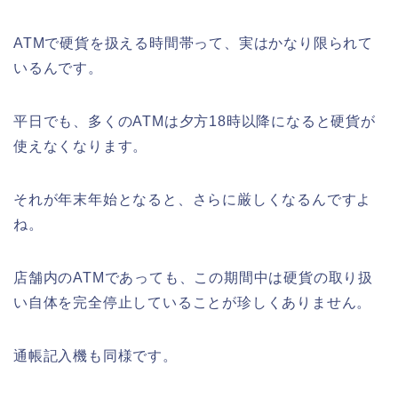
ATMで硬貨を扱える時間帯って、実はかなり限られて
いるんです。
熊谷桜祭り(花見)2026の屋台(出店)の
時間はいつまで?ライトアップも!
平日でも、多くのATMは夕方18時以降になると硬貨が
使えなくなります。
それが年末年始となると、さらに厳しくなるんですよ
福井桜祭り2026の屋台は何時まで(い
ね。
つまで)?交通規制や混雑は?
店舗内のATMであっても、この期間中は硬貨の取り扱
い自体を完全停止していることが珍しくありません。
幸楽苑の餃子や麺はまずいの声は本
当?美味しくなった噂も調査!
通帳記入機も同様です。