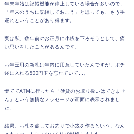
年末年始は記帳機能が停止している場合が多いので、
上田城桜祭り2026屋台・出店まとめ!
「年末のうちに記帳しておこう」と思っても、もう手
ライトアップはいつまで?
遅れということがあり得ます。
実は私、数年前のお正月に小銭を下ろそうとして、痛
い思いをしたことがあるんです。
明治大学卒業式2026のゲストの歴代や
芸能人(有名人)は?保護者(親)も!
お年玉用の新札は年内に用意していたんですが、ポチ
袋に入れる500円玉を忘れていて…。
慌ててATMに行ったら「硬貨のお取り扱いはできませ
名古屋城桜まつり(春まつり)2026の屋
台・出店は?混雑情報も!
ん」という無情なメッセージが画面に表示されまし
た。
結局、お札を崩してお釣りで小銭を作るという、なん