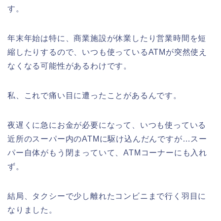
す。
熊谷桜祭り(花見)2026の屋台(出店)の
年末年始は特に、商業施設が休業したり営業時間を短
時間はいつまで?ライトアップも!
縮したりするので、いつも使っているATMが突然使え
なくなる可能性があるわけです。
私、これで痛い目に遭ったことがあるんです。
福井桜祭り2026の屋台は何時まで(い
つまで)?交通規制や混雑は?
夜遅くに急にお金が必要になって、いつも使っている
近所のスーパー内のATMに駆け込んだんですが…スー
パー自体がもう閉まっていて、ATMコーナーにも入れ
幸楽苑の餃子や麺はまずいの声は本
ず。
当?美味しくなった噂も調査!
結局、タクシーで少し離れたコンビニまで行く羽目に
なりました。
上田城桜祭り2026屋台・出店まとめ!