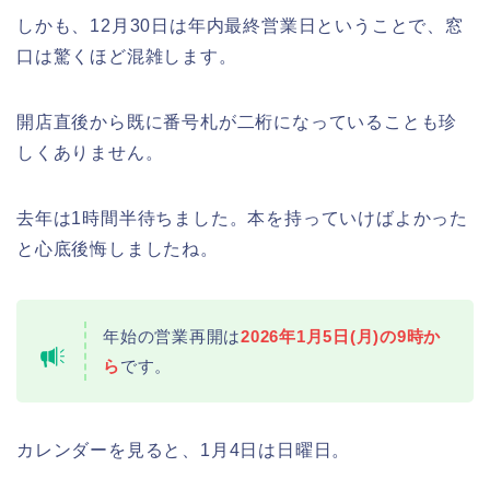
しかも、12月30日は年内最終営業日ということで、窓
口は驚くほど混雑します。
開店直後から既に番号札が二桁になっていることも珍
悠久山公園桜祭り2026の屋台や出店
は?ライトアップや駐車場情報も!
しくありません。
去年は1時間半待ちました。本を持っていけばよかった
と心底後悔しましたね。
高崎城址公園(高崎公園)桜祭り2026の
屋台やライトアップはいつまで?
年始の営業再開は
2026年1月5日(月)の9時か
ら
です。
日立さくらまつり2026の屋台・出店ま
カレンダーを見ると、1月4日は日曜日。
とめ!交通規制は何時から何時まで?