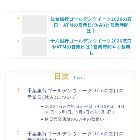
仙台銀行ゴールデンウイーク2026の窓
口・ATMの営業日(休み)と営業時間
は？
十六銀行ゴールデンウイーク2026窓口
やATMの営業日は?営業時間や手数料
も
静岡銀行ゴールデンウィーク2026の営
目次
[
]
hide
業日や休みは?ATM手数料も調査!
千葉銀行ゴールデンウィーク2026の窓口の
営業日(休み)について
海遊館GW(ゴールデンウィーク)の混
雑(混み具合)状況はどうなる?
2026年GWの祝日と平日（4月29日、4月
30日・5月1日、5月3日から5月6日）
休日営業店舗のGW中の取扱い
日岡山公園の桜(花見)2026の屋台・出
店はいつまで?ライトアップ情報も!
千葉銀行ゴールデンウィーク2026の窓口の