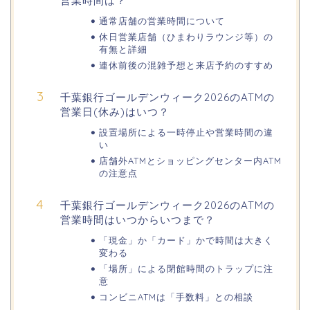
営業時間は？
通常店舗の営業時間について
休日営業店舗（ひまわりラウンジ等）の
華蔵寺公園の桜(花祭り)2026の屋台
有無と詳細
(出店)は?ライトアップ・駐車場も!
連休前後の混雑予想と来店予約のすすめ
千葉銀行ゴールデンウィーク2026のATMの
営業日(休み)はいつ？
悠久山公園桜祭り2026の屋台や出店
は?ライトアップや駐車場情報も!
設置場所による一時停止や営業時間の違
い
店舗外ATMとショッピングセンター内ATM
の注意点
高崎城址公園(高崎公園)桜祭り2026の
千葉銀行ゴールデンウィーク2026のATMの
屋台やライトアップはいつまで?
営業時間はいつからいつまで？
「現金」か「カード」かで時間は大きく
変わる
日立さくらまつり2026の屋台・出店ま
「場所」による閉館時間のトラップに注
とめ!交通規制は何時から何時まで?
意
コンビニATMは「手数料」との相談