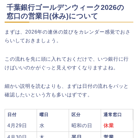
芸能人(有名人)は?保護者(親)も!
千葉銀行ゴールデンウィーク2026の
窓口の営業日(休み)について
名古屋城桜まつり(春まつり)2026の屋
まずは、2026年の連休の並びをカレンダー感覚でおさ
台・出店は?混雑情報も!
らいしておきましょう。
この流れを先に頭に入れておくだけで、いつ銀行に行
近畿大学卒業式2026のゲストの歴代ス
ピーチや予想有名人は誰?
けばいいのかがぐっと見えやすくなりますよね。
細かい説明を読むよりも、まずは日付の流れをパッと
角館桜まつり2026の屋台(出店)やライ
確認したいという方も多いはずです。
トアップは?駐車場も調査!
日付
曜日
区分
通常窓口
4月29日
水
昭和の日
休業
大河原桜まつり(千本桜)2026の屋台の
出店情報!混雑や渋滞も調査!
4月30日
木
平日
営業