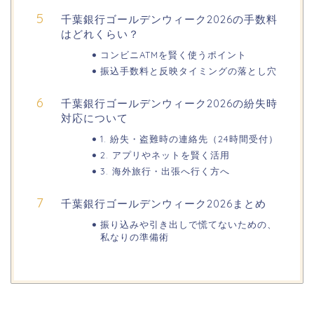
千葉銀行ゴールデンウィーク2026の手数料
熊谷桜祭り(花見)2026の屋台(出店)の
はどれくらい？
時間はいつまで?ライトアップも!
コンビニATMを賢く使うポイント
振込手数料と反映タイミングの落とし穴
千葉銀行ゴールデンウィーク2026の紛失時
福井桜祭り2026の屋台は何時まで(い
対応について
つまで)?交通規制や混雑は?
1. 紛失・盗難時の連絡先（24時間受付）
2. アプリやネットを賢く活用
幸楽苑の餃子や麺はまずいの声は本
3. 海外旅行・出張へ行く方へ
当?美味しくなった噂も調査!
千葉銀行ゴールデンウィーク2026まとめ
振り込みや引き出しで慌てないための、
上田城桜祭り2026屋台・出店まとめ!
私なりの準備術
ライトアップはいつまで?
明治大学卒業式2026のゲストの歴代や