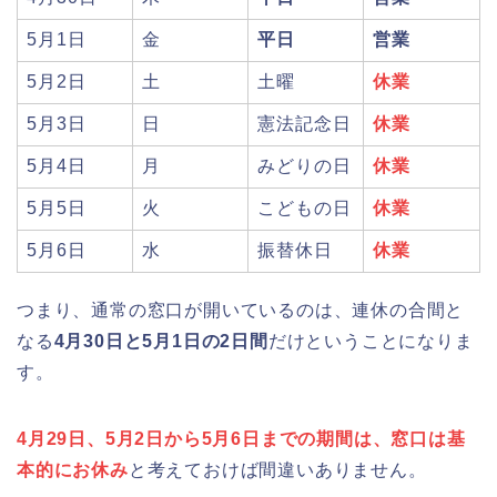
5月1日
金
平日
営業
津山さくらまつり2026の花火や屋台
5月2日
土
土曜
休業
(出店)の時間はいつから?混雑状況も!
5月3日
日
憲法記念日
休業
5月4日
月
みどりの日
休業
姫路城桜祭り2026の混雑や出店(屋台)
5月5日
火
こどもの日
休業
はいつまで?駐車場も調査!
5月6日
水
振替休日
休業
つまり、通常の窓口が開いているのは、連休の合間と
なる
4月30日と5月1日の2日間
だけということになりま
す。
4月29日、5月2日から5月6日までの期間は、窓口は基
本的にお休み
と考えておけば間違いありません。