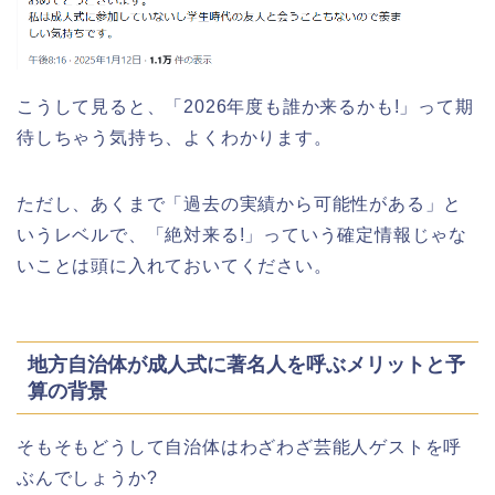
熊谷桜祭り(花見)2026の屋台(出店)の
時間はいつまで?ライトアップも!
津山さくらまつり2026の花火や屋台
(出店)の時間はいつから?混雑状況も!
こうして見ると、「2026年度も誰か来るかも!」って期
待しちゃう気持ち、よくわかります。
福井桜祭り2026の屋台は何時まで(い
つまで)?交通規制や混雑は?
ただし、あくまで「過去の実績から可能性がある」と
いうレベルで、「絶対来る!」っていう確定情報じゃな
いことは頭に入れておいてください。
幸楽苑の餃子や麺はまずいの声は本
当?美味しくなった噂も調査!
地方自治体が成人式に著名人を呼ぶメリットと予
算の背景
上田城桜祭り2026屋台・出店まとめ!
そもそもどうして自治体はわざわざ芸能人ゲストを呼
ライトアップはいつまで?
ぶんでしょうか?