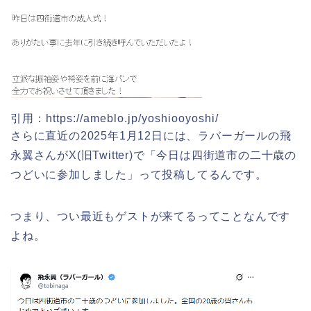
悠久山公園桜祭り2026の屋台や出店
は?ライトアップや駐車場情報も!
近畿大学卒業式2026のゲストの歴代ス
ピーチや予想有名人は誰?
引用：https://ameblo.jp/yoshiooyoshi/
高崎城址公園(高崎公園)桜祭り2026の
さらに直近の2025年1月12日には、ラバーガールの飛
屋台やライトアップはいつまで?
永翼さんがX(旧Twitter)で「今日は四街道市の二十歳の
角館桜まつり2026の屋台(出店)やライ
つどいに参加しました」って投稿してるんです。
トアップは?駐車場も調査!
つまり、つい最近もゲストが来てるってことなんです
日立さくらまつり2026の屋台・出店ま
よね。
とめ!交通規制は何時から何時まで?
大河原桜まつり(千本桜)2026の屋台の
出店情報!混雑や渋滞も調査!