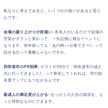
私なりに考えてみると、いくつかの狙いがあると思う
んです:
明治大学卒業式2026のゲストの歴代や
芸能人(有名人)は?保護者(親)も!
会場の盛り上がりが段違い:
有名人がいるだけで会場の
空気がガラッと変わって、一生記憶に残るイベントに
なります。何年経っても「あの時○○が来てさ〜!」って
話せるのって素敵じゃないですか。
名古屋城桜まつり(春まつり)2026の屋
台・出店は?混雑情報も!
四街道市のPR効果:
ゲストがSNSで「四街道市の成人
式に行ってきました!」って発信してくれれば、市の知
名度アップにもつながるんです。
近畿大学卒業式2026のゲストの歴代ス
ピーチや予想有名人は誰?
新成人の満足度が上がる:
せっかくの人生の節目を、も
っと特別なものにできます。