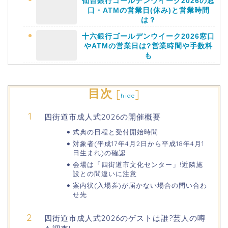
仙台銀行ゴールデンウイーク2026の窓
口・ATMの営業日(休み)と営業時間
は？
十六銀行ゴールデンウイーク2026窓口
やATMの営業日は?営業時間や手数料
も
静岡銀行ゴールデンウィーク2026の営
目次
[
]
hide
業日や休みは?ATM手数料も調査!
四街道市成人式2026の開催概要
千葉銀行ゴールデンウィーク2026の
式典の日程と受付開始時間
ATMの営業日(休み)まとめ!
対象者(平成17年4月2日から平成18年4月1
日生まれ)の確認
会場は「四街道市文化センター」!近隣施
海遊館GW(ゴールデンウィーク)の混
設との間違いに注意
雑(混み具合)状況はどうなる?
案内状(入場券)が届かない場合の問い合わ
せ先
日岡山公園の桜(花見)2026の屋台・出
四街道市成人式2026のゲストは誰?芸人の噂
店はいつまで?ライトアップ情報も!