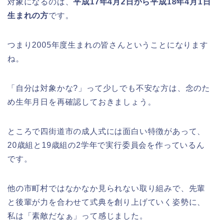
対象になるのは、
平成17年4月2日から平成18年4月1日
生まれの方
です。
高崎城址公園(高崎公園)桜祭り2026の
つまり2005年度生まれの皆さんということになります
屋台やライトアップはいつまで?
ね。
「自分は対象かな?」って少しでも不安な方は、念のた
め生年月日を再確認しておきましょう。
日立さくらまつり2026の屋台・出店ま
とめ!交通規制は何時から何時まで?
ところで四街道市の成人式には面白い特徴があって、
20歳組と19歳組の2学年で実行委員会を作っているん
です。
熊谷桜祭り(花見)2026の屋台(出店)の
他の市町村ではなかなか見られない取り組みで、先輩
時間はいつまで?ライトアップも!
と後輩が力を合わせて式典を創り上げていく姿勢に、
私は「素敵だなぁ」って感じました。