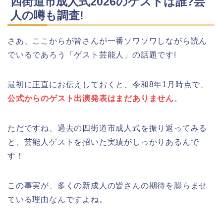
四街道市成人式2026のゲストは誰?芸
角館桜まつり2026の屋台(出店)やライ
人の噂も調査!
トアップは?駐車場も調査!
静岡銀行ゴールデンウィーク2026の営
業日や休みは?ATM手数料も調査!
さあ、ここからが皆さんが一番ソワソワしながら読ん
でいるであろう「ゲスト芸能人」の話題です!
大河原桜まつり(千本桜)2026の屋台の
出店情報!混雑や渋滞も調査!
最初に正直にお伝えしておくと、令和8年1月時点で、
千葉銀行ゴールデンウィーク2026の
公式からのゲスト出演発表はまだありません
。
ATMの営業日(休み)まとめ!
ただですね、過去の四街道市成人式を振り返ってみる
海遊館GW(ゴールデンウィーク)の混
と、芸能人ゲストを招いた実績がしっかりあるんで
津山さくらまつり2026の花火や屋台
雑(混み具合)状況はどうなる?
(出店)の時間はいつから?混雑状況も!
す！
この事実が、多くの新成人の皆さんの期待を膨らませ
ている理由なんですよね。
日岡山公園の桜(花見)2026の屋台・出
店はいつまで?ライトアップ情報も!