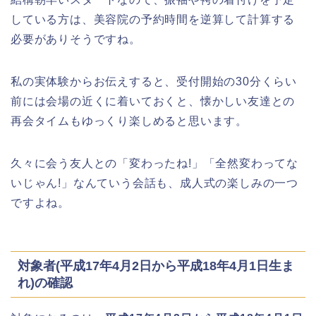
海遊館GW(ゴールデンウィーク)の混
雑(混み具合)状況はどうなる?
している方は、美容院の予約時間を逆算して計算する
必要がありそうですね。
私の実体験からお伝えすると、受付開始の30分くらい
日岡山公園の桜(花見)2026の屋台・出
店はいつまで?ライトアップ情報も!
前には会場の近くに着いておくと、懐かしい友達との
再会タイムもゆっくり楽しめると思います。
久々に会う友人との「変わったね!」「全然変わってな
いじゃん!」なんていう会話も、成人式の楽しみの一つ
華蔵寺公園の桜(花祭り)2026の屋台
(出店)は?ライトアップ・駐車場も!
ですよね。
対象者(平成17年4月2日から平成18年4月1日生ま
れ)の確認
悠久山公園桜祭り2026の屋台や出店
は?ライトアップや駐車場情報も!