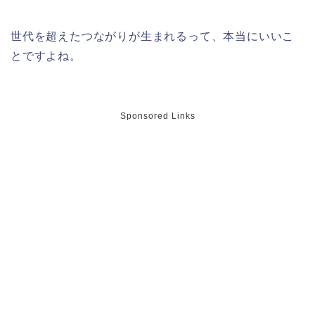
世代を超えたつながりが生まれるって、本当にいいこ
福井桜祭り2026の屋台は何時まで(い
つまで)?交通規制や混雑は?
とですよね。
Sponsored Links
幸楽苑の餃子や麺はまずいの声は本
当?美味しくなった噂も調査!
上田城桜祭り2026屋台・出店まとめ!
ライトアップはいつまで?
明治大学卒業式2026のゲストの歴代や