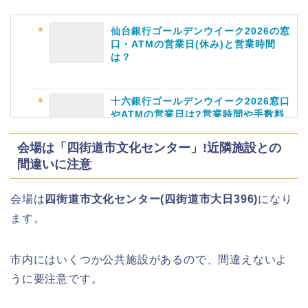
芸能人(有名人)は?保護者(親)も!
仙台銀行ゴールデンウイーク2026の窓
口・ATMの営業日(休み)と営業時間
は？
名古屋城桜まつり(春まつり)2026の屋
十六銀行ゴールデンウイーク2026窓口
台・出店は?混雑情報も!
やATMの営業日は?営業時間や手数料
も
会場は「四街道市文化センター」!近隣施設との
間違いに注意
近畿大学卒業式2026のゲストの歴代ス
静岡銀行ゴールデンウィーク2026の営
ピーチや予想有名人は誰?
会場は
四街道市文化センター(四街道市大日396)
になり
業日や休みは?ATM手数料も調査!
ます。
市内にはいくつか公共施設があるので、間違えないよ
千葉銀行ゴールデンウィーク2026の
うに要注意です。
角館桜まつり2026の屋台(出店)やライ
ATMの営業日(休み)まとめ!
トアップは?駐車場も調査!