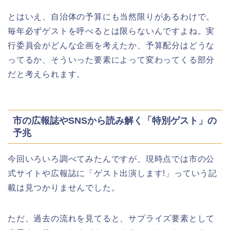
とはいえ、自治体の予算にも当然限りがあるわけで。
角館桜まつり2026の屋台(出店)やライ
毎年必ずゲストを呼べるとは限らないんですよね。実
トアップは?駐車場も調査!
行委員会がどんな企画を考えたか、予算配分はどうな
ってるか、そういった要素によって変わってくる部分
だと考えられます。
大河原桜まつり(千本桜)2026の屋台の
出店情報!混雑や渋滞も調査!
市の広報誌やSNSから読み解く「特別ゲスト」の
予兆
今回いろいろ調べてみたんですが、現時点では市の公
津山さくらまつり2026の花火や屋台
式サイトや広報誌に「ゲスト出演します!」っていう記
(出店)の時間はいつから?混雑状況も!
載は見つかりませんでした。
ただ、過去の流れを見てると、サプライズ要素として