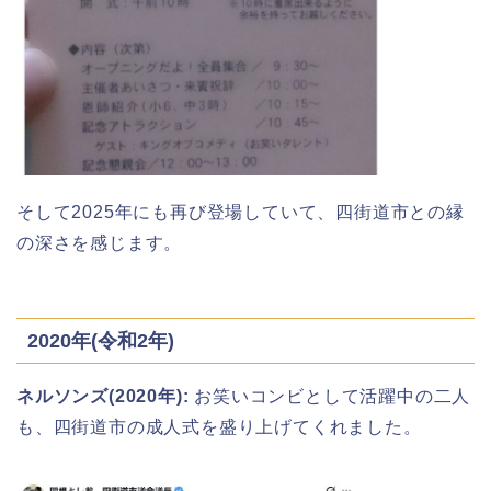
華蔵寺公園の桜(花祭り)2026の屋台
(出店)は?ライトアップ・駐車場も!
近畿大学卒業式2026のゲストの歴代ス
ピーチや予想有名人は誰?
悠久山公園桜祭り2026の屋台や出店
は?ライトアップや駐車場情報も!
そして2025年にも再び登場していて、四街道市との縁
の深さを感じます。
角館桜まつり2026の屋台(出店)やライ
トアップは?駐車場も調査!
高崎城址公園(高崎公園)桜祭り2026の
屋台やライトアップはいつまで?
2020年(令和2年)
ネルソンズ(2020年):
お笑いコンビとして活躍中の二人
も、四街道市の成人式を盛り上げてくれました。
大河原桜まつり(千本桜)2026の屋台の
出店情報!混雑や渋滞も調査!
日立さくらまつり2026の屋台・出店ま
とめ!交通規制は何時から何時まで?