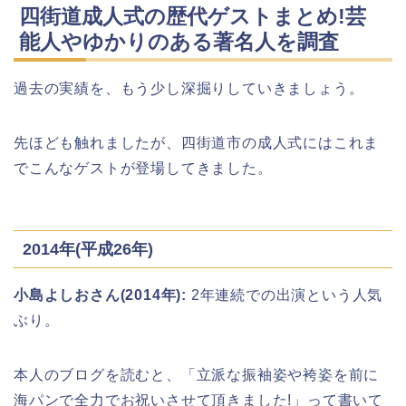
四街道成人式の歴代ゲストまとめ!芸
能人やゆかりのある著名人を調査
静岡銀行ゴールデンウィーク2026の営
業日や休みは?ATM手数料も調査!
過去の実績を、もう少し深掘りしていきましょう。
先ほども触れましたが、四街道市の成人式にはこれま
でこんなゲストが登場してきました。
千葉銀行ゴールデンウィーク2026の
ATMの営業日(休み)まとめ!
2014年(平成26年)
海遊館GW(ゴールデンウィーク)の混
雑(混み具合)状況はどうなる?
小島よしおさん(2014年):
2年連続での出演という人気
ぶり。
本人のブログを読むと、「立派な振袖姿や袴姿を前に
日岡山公園の桜(花見)2026の屋台・出
店はいつまで?ライトアップ情報も!
海パンで全力でお祝いさせて頂きました!」って書いて