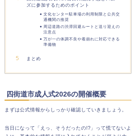
ズに参加するためのポイント
文化センター駐車場の利用制限と公共交
熊谷桜祭り(花見)2026の屋台(出店)の
通機関の推奨
時間はいつまで?ライトアップも!
周辺道路の渋滞回避ルートと送り迎えの
注意点
万が一の体調不良や着崩れに対応できる
準備物
福井桜祭り2026の屋台は何時まで(い
つまで)?交通規制や混雑は?
まとめ
幸楽苑の餃子や麺はまずいの声は本
当?美味しくなった噂も調査!
四街道市成人式2026の開催概要
上田城桜祭り2026屋台・出店まとめ!
ライトアップはいつまで?
まずは公式情報からしっかり確認していきましょう。
当日になって「えっ、そうだったの!?」って慌てないよ
明治大学卒業式2026のゲストの歴代や