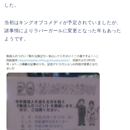
した。
幸楽苑の餃子や麺はまずいの声は本
当?美味しくなった噂も調査!
当初はキングオブコメディが予定されていましたが、
千葉銀行ゴールデンウィーク2026の
諸事情によりラバーガールに変更となった年もあった
ATMの営業日(休み)まとめ!
ようです。
上田城桜祭り2026屋台・出店まとめ!
ライトアップはいつまで?
海遊館GW(ゴールデンウィーク)の混
雑(混み具合)状況はどうなる?
明治大学卒業式2026のゲストの歴代や
芸能人(有名人)は?保護者(親)も!
日岡山公園の桜(花見)2026の屋台・出
店はいつまで?ライトアップ情報も!
名古屋城桜まつり(春まつり)2026の屋
台・出店は?混雑情報も!