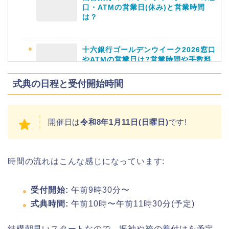
口・ATMの営業日(休み)と営業時間
は？
津山さくらまつり2026の花火や屋台
十六銀行ゴールデンウイーク2026窓口
(出店)の時間はいつから?混雑状況も!
やATMの営業日は?営業時間や手数料
も
式典の日程と受付開始時間
静岡銀行ゴールデンウィーク2026の営
開催日は
令和8年1月11日(日曜日)
です!
業日や休みは?ATM手数料も調査!
時間の流れはこんな感じになっています:
千葉銀行ゴールデンウィーク2026の
ATMの営業日(休み)まとめ!
受付開始:
午前9時30分〜
式典時間:
午前10時〜午前11時30分(予定)
結構朝早いスタートなので、振袖や袴の着付けを予定