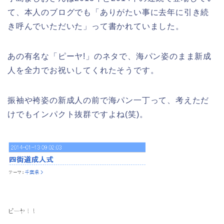
幸楽苑の餃子や麺はまずいの声は本
ATMの営業日(休み)まとめ!
て、本人のブログでも「ありがたい事に去年に引き続
当?美味しくなった噂も調査!
き呼んでいただいた」って書かれていました。
海遊館GW(ゴールデンウィーク)の混
あの有名な「ピーヤ!」のネタで、海パン姿のまま新成
雑(混み具合)状況はどうなる?
上田城桜祭り2026屋台・出店まとめ!
人を全力でお祝いしてくれたそうです。
ライトアップはいつまで?
振袖や袴姿の新成人の前で海パン一丁って、考えただ
日岡山公園の桜(花見)2026の屋台・出
けでもインパクト抜群ですよね(笑)。
店はいつまで?ライトアップ情報も!
明治大学卒業式2026のゲストの歴代や
芸能人(有名人)は?保護者(親)も!
華蔵寺公園の桜(花祭り)2026の屋台
(出店)は?ライトアップ・駐車場も!
名古屋城桜まつり(春まつり)2026の屋
台・出店は?混雑情報も!