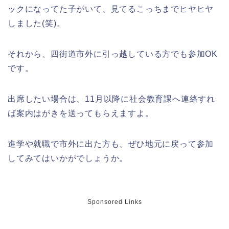
ックになってた子がいて、見てるこっちまでヒヤヒヤ
しました(笑)。
それから、四街道市外に引っ越している方でも参加OK
福井桜祭り2026の屋台は何時まで(い
つまで)?交通規制や混雑は?
です。
出席したい場合は、11月以降に社会教育課へ連絡すれ
ば案内はがきを送ってもらえますよ。
幸楽苑の餃子や麺はまずいの声は本
当?美味しくなった噂も調査!
進学や就職で市外に出た方も、ぜひ地元に戻って参加
してみてはいかがでしょうか。
上田城桜祭り2026屋台・出店まとめ!
ライトアップはいつまで?
Sponsored Links