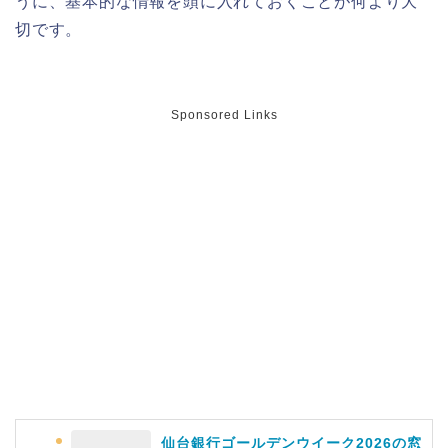
うに、基本的な情報を頭に入れておくことが何より大
芸能人(有名人)は?保護者(親)も!
切です。
名古屋城桜まつり(春まつり)2026の屋
Sponsored Links
台・出店は?混雑情報も!
近畿大学卒業式2026のゲストの歴代ス
ピーチや予想有名人は誰?
角館桜まつり2026の屋台(出店)やライ
トアップは?駐車場も調査!
大河原桜まつり(千本桜)2026の屋台の
出店情報!混雑や渋滞も調査!
仙台銀行ゴールデンウイーク2026の窓