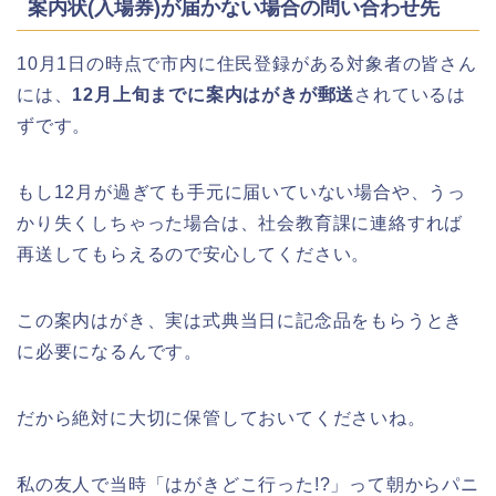
悠久山公園桜祭り2026の屋台や出店
案内状(入場券)が届かない場合の問い合わせ先
は?ライトアップや駐車場情報も!
10月1日の時点で市内に住民登録がある対象者の皆さん
には、
12月上旬までに案内はがきが郵送
されているは
ずです。
高崎城址公園(高崎公園)桜祭り2026の
屋台やライトアップはいつまで?
もし12月が過ぎても手元に届いていない場合や、うっ
かり失くしちゃった場合は、社会教育課に連絡すれば
再送してもらえるので安心してください。
日立さくらまつり2026の屋台・出店ま
この案内はがき、実は式典当日に記念品をもらうとき
とめ!交通規制は何時から何時まで?
に必要になるんです。
だから絶対に大切に保管しておいてくださいね。
熊谷桜祭り(花見)2026の屋台(出店)の
私の友人で当時「はがきどこ行った!?」って朝からパニ
時間はいつまで?ライトアップも!