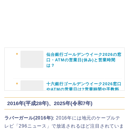
日立さくらまつり2026の屋台・出店ま
とめ!交通規制は何時から何時まで?
仙台銀行ゴールデンウイーク2026の窓
口・ATMの営業日(休み)と営業時間
熊谷桜祭り(花見)2026の屋台(出店)の
は？
時間はいつまで?ライトアップも!
十六銀行ゴールデンウイーク2026窓口
やATMの営業日は?営業時間や手数料
も
福井桜祭り2026の屋台は何時まで(い
2016年(平成28年)、2025年(令和7年)
つまで)?交通規制や混雑は?
ラバーガール(2016年
)
:
2016年には地元のケーブルテ
静岡銀行ゴールデンウィーク2026の営
レビ「296ニュース」で放送されるほど注目されていま
業日や休みは?ATM手数料も調査!