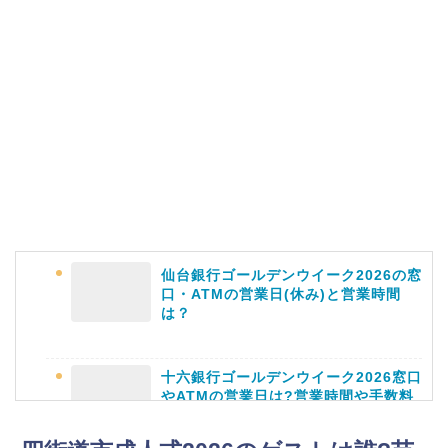
明治大学卒業式2026のゲストの歴代や
芸能人(有名人)は?保護者(親)も!
名古屋城桜まつり(春まつり)2026の屋
台・出店は?混雑情報も!
仙台銀行ゴールデンウイーク2026の窓
口・ATMの営業日(休み)と営業時間
は？
近畿大学卒業式2026のゲストの歴代ス
ピーチや予想有名人は誰?
十六銀行ゴールデンウイーク2026窓口
やATMの営業日は?営業時間や手数料
も