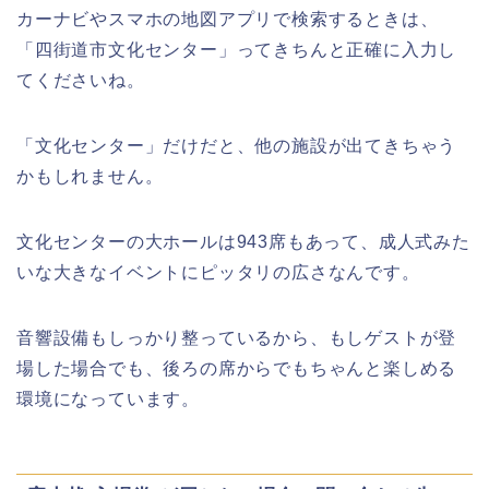
カーナビやスマホの地図アプリで検索するときは、
「四街道市文化センター」ってきちんと正確に入力し
海遊館GW(ゴールデンウィーク)の混
雑(混み具合)状況はどうなる?
てくださいね。
大河原桜まつり(千本桜)2026の屋台の
出店情報!混雑や渋滞も調査!
「文化センター」だけだと、他の施設が出てきちゃう
かもしれません。
日岡山公園の桜(花見)2026の屋台・出
店はいつまで?ライトアップ情報も!
文化センターの大ホールは943席もあって、成人式みた
津山さくらまつり2026の花火や屋台
いな大きなイベントにピッタリの広さなんです。
(出店)の時間はいつから?混雑状況も!
音響設備もしっかり整っているから、もしゲストが登
華蔵寺公園の桜(花祭り)2026の屋台
(出店)は?ライトアップ・駐車場も!
場した場合でも、後ろの席からでもちゃんと楽しめる
環境になっています。