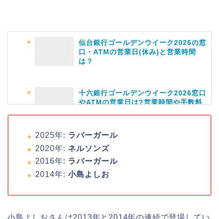
日立さくらまつり2026の屋台・出店ま
とめ!交通規制は何時から何時まで?
仙台銀行ゴールデンウイーク2026の窓
口・ATMの営業日(休み)と営業時間
は？
十六銀行ゴールデンウイーク2026窓口
熊谷桜祭り(花見)2026の屋台(出店)の
やATMの営業日は?営業時間や手数料
時間はいつまで?ライトアップも!
も
2025年:
ラバーガール
2020年:
ネルソンズ
静岡銀行ゴールデンウィーク2026の営
2016年:
ラバーガール
福井桜祭り2026の屋台は何時まで(い
業日や休みは?ATM手数料も調査!
2014年:
小島よしお
つまで)?交通規制や混雑は?
千葉銀行ゴールデンウィーク2026の
小島よしおさんは2013年と2014年の連続で登場してい