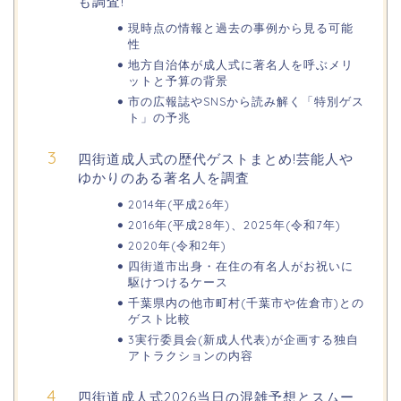
も調査!
現時点の情報と過去の事例から見る可能
性
地方自治体が成人式に著名人を呼ぶメリ
華蔵寺公園の桜(花祭り)2026の屋台
ットと予算の背景
(出店)は?ライトアップ・駐車場も!
市の広報誌やSNSから読み解く「特別ゲス
ト」の予兆
四街道成人式の歴代ゲストまとめ!芸能人や
悠久山公園桜祭り2026の屋台や出店
ゆかりのある著名人を調査
は?ライトアップや駐車場情報も!
2014年(平成26年)
2016年(平成28年)、2025年(令和7年)
2020年(令和2年)
高崎城址公園(高崎公園)桜祭り2026の
四街道市出身・在住の有名人がお祝いに
屋台やライトアップはいつまで?
駆けつけるケース
千葉県内の他市町村(千葉市や佐倉市)との
ゲスト比較
3実行委員会(新成人代表)が企画する独自
日立さくらまつり2026の屋台・出店ま
アトラクションの内容
とめ!交通規制は何時から何時まで?
四街道成人式2026当日の混雑予想とスムー