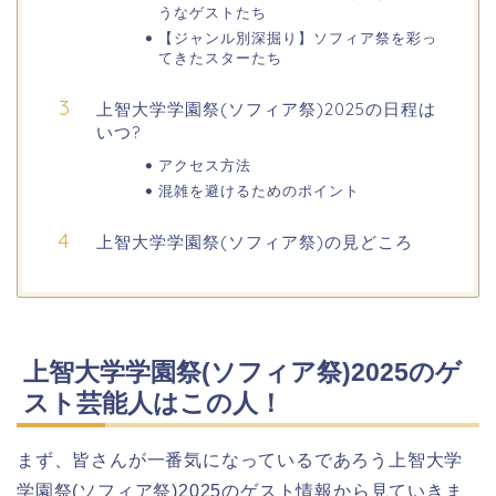
うなゲストたち
日岡山公園の桜(花見)2026の屋台・出
【ジャンル別深掘り】ソフィア祭を彩っ
店はいつまで?ライトアップ情報も!
てきたスターたち
上智大学学園祭(ソフィア祭)2025の日程は
いつ?
華蔵寺公園の桜(花祭り)2026の屋台
アクセス方法
(出店)は?ライトアップ・駐車場も!
混雑を避けるためのポイント
上智大学学園祭(ソフィア祭)の見どころ
悠久山公園桜祭り2026の屋台や出店
は?ライトアップや駐車場情報も!
上智大学学園祭(ソフィア祭)2025のゲ
高崎城址公園(高崎公園)桜祭り2026の
スト芸能人はこの人！
屋台やライトアップはいつまで?
まず、皆さんが一番気になっているであろう上智大学
学園祭(ソフィア祭)2025のゲスト情報から見ていきま