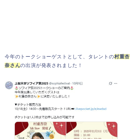
明治大学卒業式2026のゲストの歴代や
芸能人(有名人)は?保護者(親)も!
名古屋城桜まつり(春まつり)2026の屋
今年のトークショーゲストとして、タレントの
村重杏
台・出店は?混雑情報も!
奈さん
の出演が発表されました！
近畿大学卒業式2026のゲストの歴代ス
ピーチや予想有名人は誰?
角館桜まつり2026の屋台(出店)やライ
トアップは?駐車場も調査!