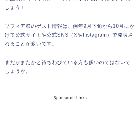
日立さくらまつり2026の屋台・出店ま
しょう！
とめ!交通規制は何時から何時まで?
ソフィア祭のゲスト情報は、例年9月下旬から10月にか
けて公式サイトや公式SNS（XやInstagram）で発表さ
熊谷桜祭り(花見)2026の屋台(出店)の
時間はいつまで?ライトアップも!
れることが多いです。
まだかまだかと待ちわびている方も多いのではないで
福井桜祭り2026の屋台は何時まで(い
しょうか。
つまで)?交通規制や混雑は?
幸楽苑の餃子や麺はまずいの声は本
Sponsored Links
当?美味しくなった噂も調査!
上田城桜祭り2026屋台・出店まとめ!
ライトアップはいつまで?