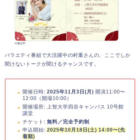
大河原桜まつり(千本桜)2026の屋台の
出店情報!混雑や渋滞も調査!
津山さくらまつり2026の花火や屋台
(出店)の時間はいつから?混雑状況も!
バラエティ番組で大活躍中の村重さんの、ここでしか
聞けないトークが聞けるチャンスです。
開催日時:
2025年11月3日(月)
開演11:00〜
12:00（開場10:00）
開催場所: 上智大学四谷キャンパス 10号館
講堂
チケット:
無料／完全予約制
申込開始:
2025年10月18日(土) 14:00〜(先
着順)