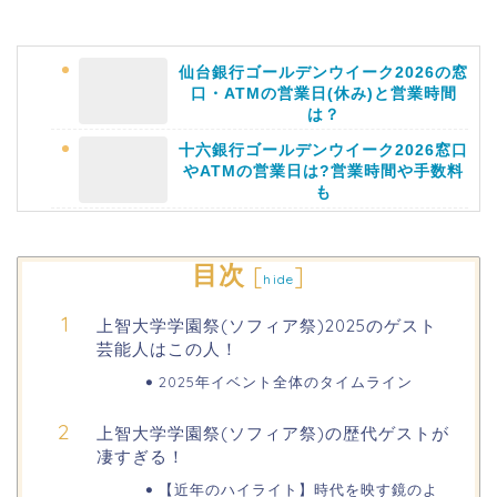
仙台銀行ゴールデンウイーク2026の窓
口・ATMの営業日(休み)と営業時間
は？
十六銀行ゴールデンウイーク2026窓口
やATMの営業日は?営業時間や手数料
も
静岡銀行ゴールデンウィーク2026の営
目次
[
]
hide
業日や休みは?ATM手数料も調査!
上智大学学園祭(ソフィア祭)2025のゲスト
芸能人はこの人！
千葉銀行ゴールデンウィーク2026の
ATMの営業日(休み)まとめ!
2025年イベント全体のタイムライン
上智大学学園祭(ソフィア祭)の歴代ゲストが
海遊館GW(ゴールデンウィーク)の混
凄すぎる！
雑(混み具合)状況はどうなる?
【近年のハイライト】時代を映す鏡のよ