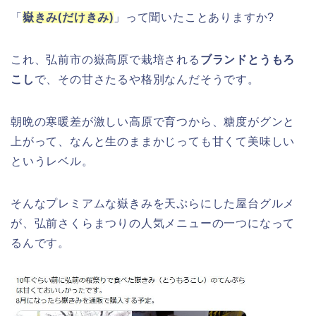
福井桜祭り2026の屋台は何時まで(い
「
嶽きみ(だけきみ)
」って聞いたことありますか?
つまで)?交通規制や混雑は?
これ、弘前市の嶽高原で栽培される
ブランドとうもろ
こし
で、その甘さたるや格別なんだそうです。
幸楽苑の餃子や麺はまずいの声は本
当?美味しくなった噂も調査!
朝晩の寒暖差が激しい高原で育つから、糖度がグンと
上がって、なんと生のままかじっても甘くて美味しい
というレベル。
上田城桜祭り2026屋台・出店まとめ!
ライトアップはいつまで?
そんなプレミアムな嶽きみを天ぷらにした屋台グルメ
が、弘前さくらまつりの人気メニューの一つになって
るんです。
明治大学卒業式2026のゲストの歴代や
芸能人(有名人)は?保護者(親)も!