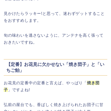
大河原桜まつり(千本桜)2026の屋台の
見かけたらラッキー!と思って、迷わずゲットすること
出店情報!混雑や渋滞も調査!
をおすすめします。
旬の味わいを逃さないように、アンテナを高く張って
おきたいですね。
津山さくらまつり2026の花火や屋台
(出店)の時間はいつから?混雑状況も!
【定番】お花見に欠かせない「焼き団子」と「い
ちご飴」
お花見の定番中の定番と言えば、やっぱり「
焼き団
子
」ですよね!
弘前の屋台でも、香ばしく焼き上げられたお団子に甘