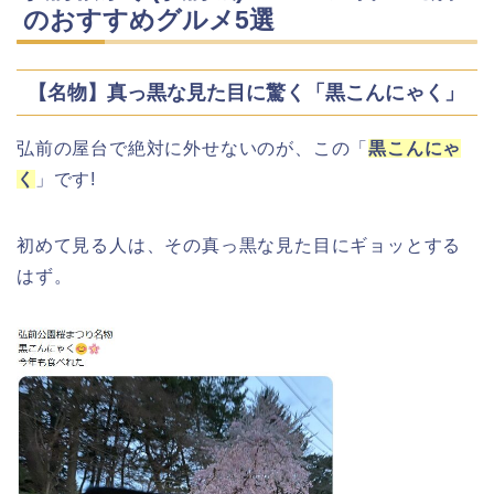
のおすすめグルメ5選
静岡銀行ゴールデンウィーク2026の営
業日や休みは?ATM手数料も調査!
【名物】真っ黒な見た目に驚く「黒こんにゃく」
弘前の屋台で絶対に外せないのが、この「
黒こんにゃ
く
」です!
千葉銀行ゴールデンウィーク2026の
ATMの営業日(休み)まとめ!
初めて見る人は、その真っ黒な見た目にギョッとする
はず。
海遊館GW(ゴールデンウィーク)の混
雑(混み具合)状況はどうなる?
日岡山公園の桜(花見)2026の屋台・出
店はいつまで?ライトアップ情報も!