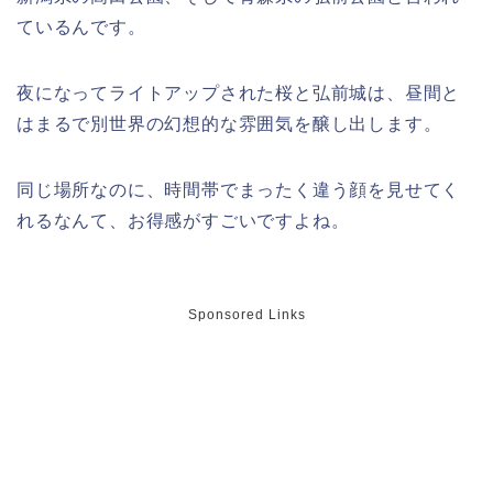
ているんです。
夜になってライトアップされた桜と弘前城は、昼間と
幸楽苑の餃子や麺はまずいの声は本
当?美味しくなった噂も調査!
はまるで別世界の幻想的な雰囲気を醸し出します。
同じ場所なのに、時間帯でまったく違う顔を見せてく
れるなんて、お得感がすごいですよね。
上田城桜祭り2026屋台・出店まとめ!
ライトアップはいつまで?
Sponsored Links
明治大学卒業式2026のゲストの歴代や
芸能人(有名人)は?保護者(親)も!