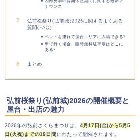
明治大学卒業式2026のゲストの歴代や
内部見学の長期休止期間に関する最新ア
芸能人(有名人)は?保護者(親)も!
ナウンス
弘前桜祭り(弘前城)2026に関するよくある
質問(FAQ)
名古屋城桜まつり(春まつり)2026の屋
ペットを連れて屋台エリアに入場できる?
台・出店は?混雑情報も!
車で行く場合、臨時無料駐車場はどこに
ある?
まとめ
近畿大学卒業式2026のゲストの歴代ス
ピーチや予想有名人は誰?
弘前桜祭り(弘前城)2026の開催概要と
角館桜まつり2026の屋台(出店)やライ
トアップは?駐車場も調査!
屋台・出店の魅力
2026年の弘前さくらまつりは、
4月17日(金)から5月5
大河原桜まつり(千本桜)2026の屋台の
日(火祝)までの19日間
にわたって開催されます。
出店情報!混雑や渋滞も調査!