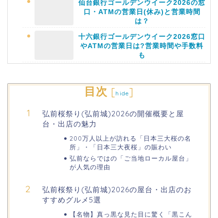
仙台銀行ゴールデンウイーク2026の窓
口・ATMの営業日(休み)と営業時間
は？
十六銀行ゴールデンウイーク2026窓口
やATMの営業日は?営業時間や手数料
も
静岡銀行ゴールデンウィーク2026の営
目次
[
]
hide
業日や休みは?ATM手数料も調査!
弘前桜祭り(弘前城)2026の開催概要と屋
台・出店の魅力
千葉銀行ゴールデンウィーク2026の
ATMの営業日(休み)まとめ!
200万人以上が訪れる「日本三大桜の名
所」・「日本三大夜桜」の賑わい
弘前ならではの「ご当地ローカル屋台」
海遊館GW(ゴールデンウィーク)の混
が人気の理由
雑(混み具合)状況はどうなる?
弘前桜祭り(弘前城)2026の屋台・出店のお
すすめグルメ5選
日岡山公園の桜(花見)2026の屋台・出
店はいつまで?ライトアップ情報も!
【名物】真っ黒な見た目に驚く「黒こん