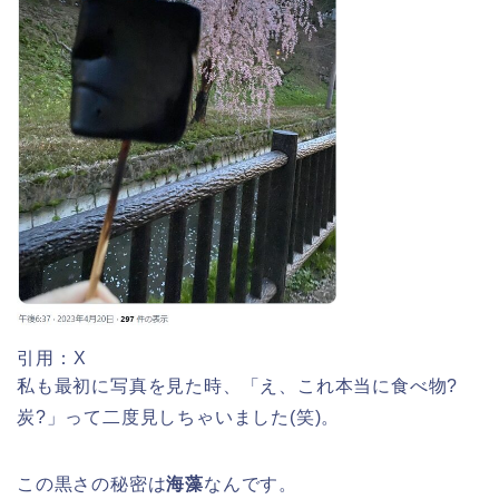
華蔵寺公園の桜(花祭り)2026の屋台
(出店)は?ライトアップ・駐車場も!
悠久山公園桜祭り2026の屋台や出店
は?ライトアップや駐車場情報も!
引用：X
私も最初に写真を見た時、「え、これ本当に食べ物?
高崎城址公園(高崎公園)桜祭り2026の
炭?」って二度見しちゃいました(笑)。
屋台やライトアップはいつまで?
この黒さの秘密は
海藻
なんです。