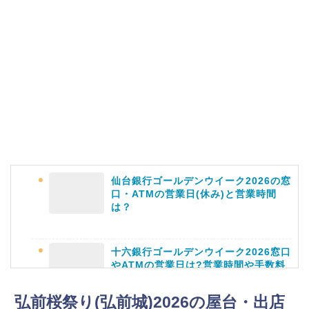
ピーチや予想有名人は誰?
角館桜まつり2026の屋台(出店)やライ
トアップは?駐車場も調査!
仙台銀行ゴールデンウイーク2026の窓
大河原桜まつり(千本桜)2026の屋台の
口・ATMの営業日(休み)と営業時間
出店情報!混雑や渋滞も調査!
は？
十六銀行ゴールデンウイーク2026窓口
やATMの営業日は?営業時間や手数料
も
津山さくらまつり2026の花火や屋台
(出店)の時間はいつから?混雑状況も!
弘前桜祭り(弘前城)2026の屋台・出店