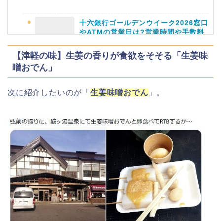
十六銀行ゴールデンウイーク2026窓口
やATMの営業日は?営業時間や手数料
も
近畿大学卒業式2026のゲストの歴代ス
ピーチや予想有名人は誰?
【津軽の味】生姜の香りが食欲をそそる「生姜味
噌おでん」
静岡銀行ゴールデンウィーク2026の営
次に紹介したいのが「
生姜味噌おでん
」。
業日や休みは?ATM手数料も調査!
角館桜まつり2026の屋台(出店)やライ
トアップは?駐車場も調査!
千葉銀行ゴールデンウィーク2026の
ATMの営業日(休み)まとめ!
大河原桜まつり(千本桜)2026の屋台の
出店情報!混雑や渋滞も調査!
海遊館GW(ゴールデンウィーク)の混
雑(混み具合)状況はどうなる?