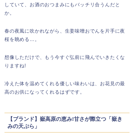
していて、お酒のおつまみにもバッチリ合うんだと
高崎城址公園(高崎公園)桜祭り2026の
か。
屋台やライトアップはいつまで?
春の夜風に吹かれながら、生姜味噌おでんを片手に夜
桜を眺める…。
日立さくらまつり2026の屋台・出店ま
想像しただけで、もう今すぐ弘前に飛んでいきたくな
とめ!交通規制は何時から何時まで?
りますね!
冷えた体を温めてくれる優しい味わいは、お花見の最
高のお供になってくれるはずです。
熊谷桜祭り(花見)2026の屋台(出店)の
時間はいつまで?ライトアップも!
【ブランド】嶽高原の恵み!甘さが際立つ「嶽き
みの天ぷら」