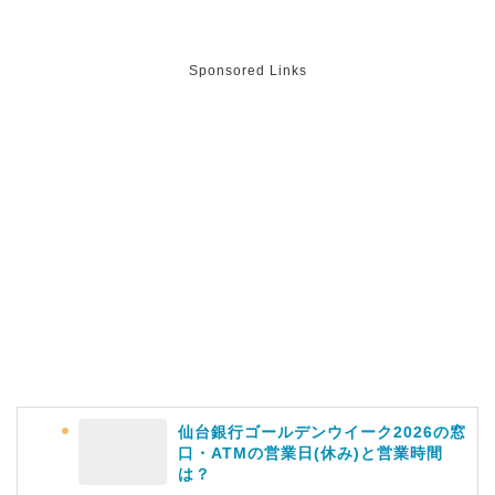
当?美味しくなった噂も調査!
Sponsored Links
上田城桜祭り2026屋台・出店まとめ!
ライトアップはいつまで?
明治大学卒業式2026のゲストの歴代や
芸能人(有名人)は?保護者(親)も!
仙台銀行ゴールデンウイーク2026の窓
名古屋城桜まつり(春まつり)2026の屋
口・ATMの営業日(休み)と営業時間
台・出店は?混雑情報も!
は？