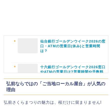
名古屋城桜まつり(春まつり)2026の屋
台・出店は?混雑情報も!
仙台銀行ゴールデンウイーク2026の窓
近畿大学卒業式2026のゲストの歴代ス
口・ATMの営業日(休み)と営業時間
ピーチや予想有名人は誰?
は？
十六銀行ゴールデンウイーク2026窓口
やATMの営業日は?営業時間や手数料
も
角館桜まつり2026の屋台(出店)やライ
弘前ならではの「ご当地ローカル屋台」が人気の
トアップは?駐車場も調査!
理由
静岡銀行ゴールデンウィーク2026の営
弘前さくらまつりの魅力は、桜だけに留まりません!
業日や休みは?ATM手数料も調査!