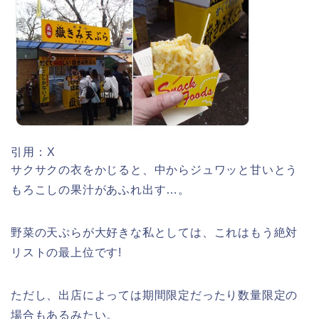
名古屋城桜まつり(春まつり)2026の屋
台・出店は?混雑情報も!
引用：X
近畿大学卒業式2026のゲストの歴代ス
ピーチや予想有名人は誰?
サクサクの衣をかじると、中からジュワッと甘いとう
もろこしの果汁があふれ出す…。
野菜の天ぷらが大好きな私としては、これはもう絶対
リストの最上位です!
角館桜まつり2026の屋台(出店)やライ
トアップは?駐車場も調査!
ただし、出店によっては期間限定だったり数量限定の
場合もあるみたい。