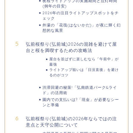
夜桜ライトアップの実施期間と点灯時間
(例年の目安)
2026年の注目ライトアップスポットをチ
熊谷桜祭り(花見)2026の屋台(出店)の
ェック
時間はいつまで?ライトアップも!
外濠の「花筏(はないかだ)」が夜に輝く幻
想的な風景
弘前桜祭り(弘前城)2026の混雑を避けて屋
福井桜祭り2026の屋台は何時まで(い
台と桜を満喫するための攻略法
つまで)?交通規制や混雑は?
屋台を並ばずに楽しむなら「午前中」が
最強
ライトアップ狙いは「日没直後」を避け
幸楽苑の餃子や麺はまずいの声は本
るのがコツ
当?美味しくなった噂も調査!
渋滞回避の秘策!「弘南鉄道パーク&ライ
ド」の活用術
園内での支払いは?「現金」が必要なシー
上田城桜祭り2026屋台・出店まとめ!
ンと準備
ライトアップはいつまで?
弘前桜祭り(弘前城)の2026年ならではの注
意点と天守公開について