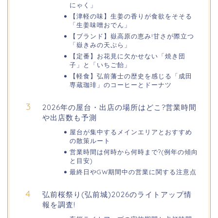
にゃく」
【津軽の味】生姜の香りが食欲をそそる
「生姜味噌おでん」
【ブランド】嶽高原の恵み!甘さが際立つ
華蔵寺公園の桜(花祭り)2026の屋台
「嶽きみの天ぷら」
(出店)は?ライトアップ・駐車場も!
【定番】お花見に欠かせない「焼き団
子」と「いちご飴」
【軽食】弘前藩士の歴史を感じる「成田
専蔵珈琲」のコーヒーとドーナツ
悠久山公園桜祭り2026の屋台や出店
は?ライトアップや駐車場情報も!
2026年の屋台・出店の場所はどこ?営業時間
や出店数も予測
屋台が集中するメインエリアとおすすめ
の散策ルート
高崎城址公園(高崎公園)桜祭り2026の
屋台やライトアップはいつまで?
営業時間は何時から何時まで?(例年の傾向
と目安)
最終日やGW期間中の営業に関する注意点
弘前桜祭り(弘前城)2026のライトアップ情
日立さくらまつり2026の屋台・出店ま
とめ!交通規制は何時から何時まで?
報を調査!