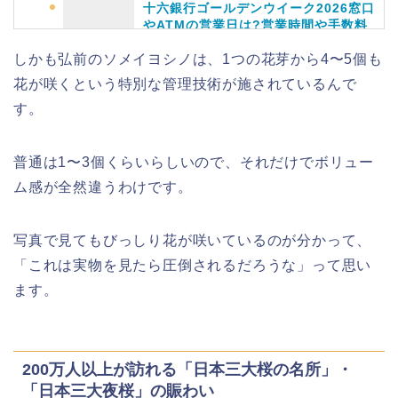
十六銀行ゴールデンウイーク2026窓口
やATMの営業日は?営業時間や手数料
も
しかも弘前のソメイヨシノは、1つの花芽から4〜5個も
花が咲くという特別な管理技術が施されているんで
す。
静岡銀行ゴールデンウィーク2026の営
業日や休みは?ATM手数料も調査!
普通は1〜3個くらいらしいので、それだけでボリュー
ム感が全然違うわけです。
千葉銀行ゴールデンウィーク2026の
写真で見てもびっしり花が咲いているのが分かって、
ATMの営業日(休み)まとめ!
「これは実物を見たら圧倒されるだろうな」って思い
ます。
海遊館GW(ゴールデンウィーク)の混
雑(混み具合)状況はどうなる?
200万人以上が訪れる「日本三大桜の名所」・
「日本三大夜桜」の賑わい