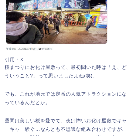
熊谷桜祭り(花見)2026の屋台(出店)の
時間はいつまで?ライトアップも!
引用：X
桜まつりにお化け屋敷って、最初聞いた時は「え、ど
福井桜祭り2026の屋台は何時まで(い
つまで)?交通規制や混雑は?
ういうこと?」って思いましたよね(笑)。
でも、これが地元では定番の人気アトラクションにな
っているんだとか。
幸楽苑の餃子や麺はまずいの声は本
当?美味しくなった噂も調査!
昼間は美しい桜を愛でて、夜は怖いお化け屋敷でキャ
ーキャー騒ぐ…なんとも不思議な組み合わせですが、