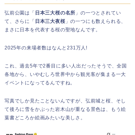
日岡山公園の桜(花見)2026の屋台・出
弘前公園は「
日本三大桜の名所
」の一つとされてい
店はいつまで?ライトアップ情報も!
て、さらに「
日本三大夜桜
」の一つにも数えられる、
まさに日本を代表する桜の聖地なんです。
2025年の来場者数はなんと231万人!
華蔵寺公園の桜(花祭り)2026の屋台
(出店)は?ライトアップ・駐車場も!
これ、過去5年で2番目に多い人出だったそうで、全国
各地から、いやむしろ世界中から観光客が集まる一大
イベントになってるんですね。
悠久山公園桜祭り2026の屋台や出店
は?ライトアップや駐車場情報も!
写真でしか見たことないんですが、弘前城と桜、そし
て後ろに雪をかぶった岩木山が重なる景色は、もう絵
葉書どころか絵画みたいな美しさ。