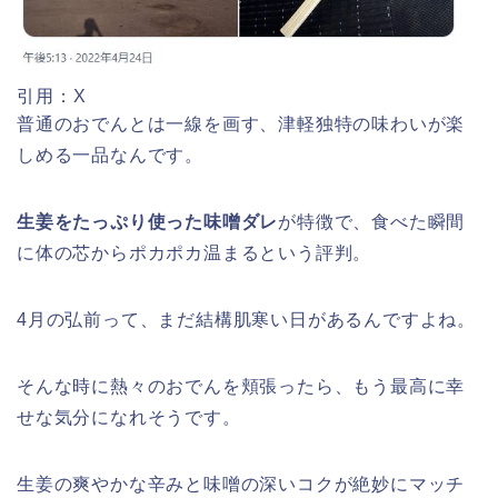
津山さくらまつり2026の花火や屋台
日岡山公園の桜(花見)2026の屋台・出
(出店)の時間はいつから?混雑状況も!
引用：X
店はいつまで?ライトアップ情報も!
普通のおでんとは一線を画す、津軽独特の味わいが楽
しめる一品なんです。
生姜をたっぷり使った味噌ダレ
が特徴で、食べた瞬間
華蔵寺公園の桜(花祭り)2026の屋台
に体の芯からポカポカ温まるという評判。
(出店)は?ライトアップ・駐車場も!
4月の弘前って、まだ結構肌寒い日があるんですよね。
そんな時に熱々のおでんを頬張ったら、もう最高に幸
悠久山公園桜祭り2026の屋台や出店
は?ライトアップや駐車場情報も!
せな気分になれそうです。
生姜の爽やかな辛みと味噌の深いコクが絶妙にマッチ