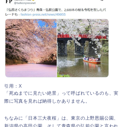
高崎城址公園(高崎公園)桜祭り2026の
屋台やライトアップはいつまで?
日立さくらまつり2026の屋台・出店ま
とめ!交通規制は何時から何時まで?
熊谷桜祭り(花見)2026の屋台(出店)の
時間はいつまで?ライトアップも!
引用：X
「死ぬまでに見たい絶景」って呼ばれているのも、実
際に写真を見れば納得しかありません。
ちなみに「日本三大夜桜」は、東京の上野恩賜公園、
福井桜祭り2026の屋台は何時まで(い
つまで)?交通規制や混雑は?
新潟県の高田公園、そして青森県の弘前公園と言われ