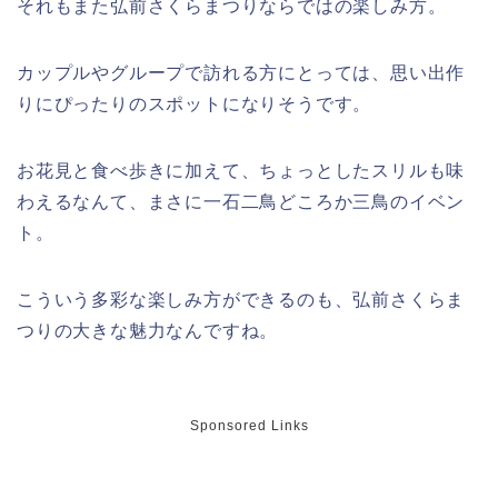
それもまた弘前さくらまつりならではの楽しみ方。
上田城桜祭り2026屋台・出店まとめ!
ライトアップはいつまで?
カップルやグループで訪れる方にとっては、思い出作
りにぴったりのスポットになりそうです。
お花見と食べ歩きに加えて、ちょっとしたスリルも味
明治大学卒業式2026のゲストの歴代や
芸能人(有名人)は?保護者(親)も!
わえるなんて、まさに一石二鳥どころか三鳥のイベン
ト。
こういう多彩な楽しみ方ができるのも、弘前さくらま
つりの大きな魅力なんですね。
名古屋城桜まつり(春まつり)2026の屋
台・出店は?混雑情報も!
Sponsored Links
近畿大学卒業式2026のゲストの歴代ス