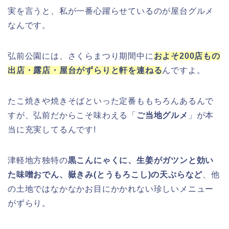
大河原桜まつり(千本桜)2026の屋台の
実を言うと、私が一番心躍らせているのが屋台グルメ
出店情報!混雑や渋滞も調査!
なんです。
千葉銀行ゴールデンウィーク2026の
ATMの営業日(休み)まとめ!
弘前公園には、さくらまつり期間中に
およそ200店もの
出店・露店・屋台がずらりと軒を連ねる
んですよ。
津山さくらまつり2026の花火や屋台
(出店)の時間はいつから?混雑状況も!
海遊館GW(ゴールデンウィーク)の混
雑(混み具合)状況はどうなる?
たこ焼きや焼きそばといった定番ももちろんあるんで
すが、弘前だからこそ味わえる「
ご当地グルメ
」が本
当に充実してるんです!
日岡山公園の桜(花見)2026の屋台・出
店はいつまで?ライトアップ情報も!
津軽地方独特の
黒こんにゃくに、生姜がガツンと効い
た味噌おでん、嶽きみ(とうもろこし)の天ぷらなど
、他
の土地ではなかなかお目にかかれない珍しいメニュー
がずらり。
華蔵寺公園の桜(花祭り)2026の屋台