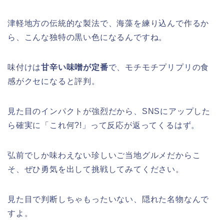
津軽地方の伝統的な製法で、海藻を練り込んで作るか
日立さくらまつり2026の屋台・出店ま
とめ!交通規制は何時から何時まで?
ら、こんな独特の黒い色になるんですね。
味付けは
甘辛い味噌が定番
で、モチモチプリプリの食
感がクセになると評判。
熊谷桜祭り(花見)2026の屋台(出店)の
時間はいつまで?ライトアップも!
見た目のインパクトが強烈だから、SNSにアップした
ら確実に「これ何?!」って反応が返ってくるはず。
弘前でしか味わえない珍しいご当地グルメだからこ
福井桜祭り2026の屋台は何時まで(い
そ、ぜひ勇気を出して挑戦してみてください。
つまで)?交通規制や混雑は?
見た目で判断しちゃもったいない、隠れた名物なんで
すよ。
幸楽苑の餃子や麺はまずいの声は本