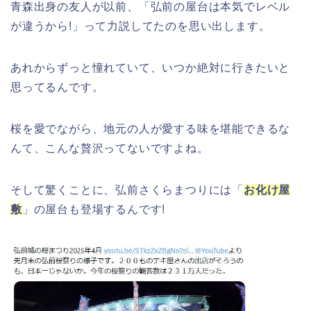
(出店)は?ライトアップ・駐車場も!
青森出身の友人が以前、「弘前の屋台は本気でレベル
が違うから!」って力説してたのを思い出します。
あれからずっと憧れていて、いつか絶対に行きたいと
悠久山公園桜祭り2026の屋台や出店
思ってるんです。
は?ライトアップや駐車場情報も!
桜を愛でながら、地元の人が愛する味を堪能できるな
んて、こんな贅沢ってないですよね。
高崎城址公園(高崎公園)桜祭り2026の
そして驚くことに、弘前さくらまつりには「
お化け屋
屋台やライトアップはいつまで?
敷
」の屋台も登場するんです!
日立さくらまつり2026の屋台・出店ま
とめ!交通規制は何時から何時まで?