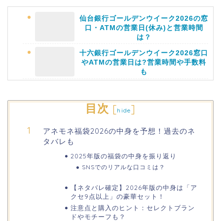
仙台銀行ゴールデンウイーク2026の窓
口・ATMの営業日(休み)と営業時間
は？
十六銀行ゴールデンウイーク2026窓口
やATMの営業日は?営業時間や手数料
も
静岡銀行ゴールデンウィーク2026の営
目次
[
]
hide
業日や休みは?ATM手数料も調査!
アネモネ福袋2026の中身を予想！過去のネ
タバレも
千葉銀行ゴールデンウィーク2026の
ATMの営業日(休み)まとめ!
2025年版の福袋の中身を振り返り
SNSでのリアルな口コミは？
海遊館GW(ゴールデンウィーク)の混
【ネタバレ確定】2026年版の中身は「ア
雑(混み具合)状況はどうなる?
クセ9点以上」の豪華セット！
注意点と購入のヒント：セレクトブラン
ドやモチーフも？