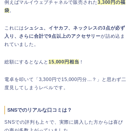
例えばマルイウェブチャネルで販売された
3,300円の福
大河原桜まつり(千本桜)2026の屋台の
出店情報!混雑や渋滞も調査!
袋
。
これには
シュシュ、イヤカフ、ネックレスの3点が必ず
津山さくらまつり2026の花火や屋台
入り、さらに合計で9点以上のアクセサリー
が詰め込ま
(出店)の時間はいつから?混雑状況も!
れていました。
総額にするとなんと
15,000円相当
！
電卓を叩いて「3,300円で15,000円分…？」と思わず二
度見してしまうレベルです。
SNSでのリアルな口コミは？
SNSでの評判も上々で、実際に購入した方からは喜び
の声が多数上がっていました。