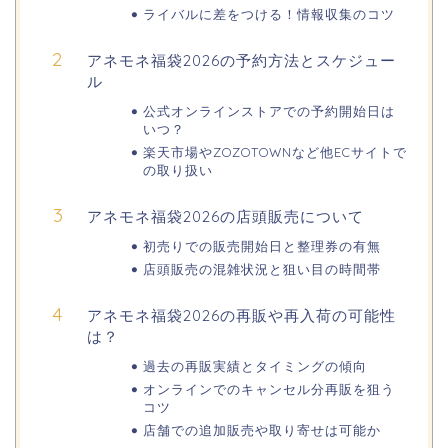
日岡山公園の桜(花見)2026の屋台・出
ライバルに差をつける！情報収集のコツ
店はいつまで?ライトアップ情報も!
アネモネ福袋2026の予約方法とスケジュー
ル
公式オンラインストアでの予約開始日は
華蔵寺公園の桜(花祭り)2026の屋台
いつ？
(出店)は?ライトアップ・駐車場も!
楽天市場やZOZOTOWNなど他ECサイトで
の取り扱い
アネモネ福袋2026の店頭販売について
悠久山公園桜祭り2026の屋台や出店
は?ライトアップや駐車場情報も!
初売りでの販売開始日と整理券の有無
店頭販売の混雑状況と狙い目の時間帯
アネモネ福袋2026の再販や再入荷の可能性
高崎城址公園(高崎公園)桜祭り2026の
は？
屋台やライトアップはいつまで?
過去の再販実績とタイミングの傾向
オンラインでのキャンセル分再販を狙う
コツ
店舗での追加販売や取り寄せは可能か
日立さくらまつり2026の屋台・出店ま