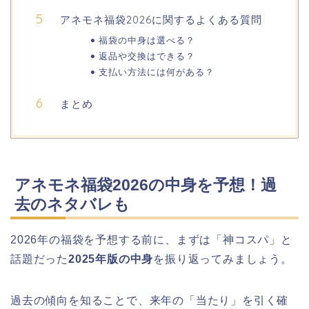
とめ!交通規制は何時から何時まで?
アネモネ福袋2026に関するよくある質問
福袋の中身は選べる？
返品や交換はできる？
熊谷桜祭り(花見)2026の屋台(出店)の
支払い方法には何がある？
時間はいつまで?ライトアップも!
まとめ
福井桜祭り2026の屋台は何時まで(い
つまで)?交通規制や混雑は?
アネモネ福袋2026の中身を予想！過
幸楽苑の餃子や麺はまずいの声は本
去のネタバレも
当?美味しくなった噂も調査!
2026年の福袋を予想する前に、まずは「神コスパ」と
上田城桜祭り2026屋台・出店まとめ!
話題だった
2025年版の中身
を振り返ってみましょう。
ライトアップはいつまで?
過去の傾向を知ることで、来年の「当たり」を引く確