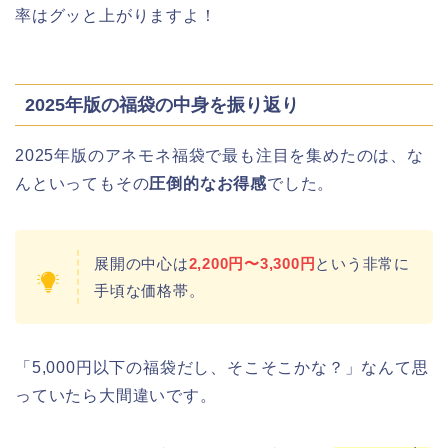
率はグッと上がりますよ！
明治大学卒業式2026のゲストの歴代や
芸能人(有名人)は?保護者(親)も!
2025年版の福袋の中身を振り返り
名古屋城桜まつり(春まつり)2026の屋
2025年版のアネモネ福袋で最も注目を集めたのは、な
台・出店は?混雑情報も!
んといってもその
圧倒的なお得感
でした。
近畿大学卒業式2026のゲストの歴代ス
展開の中心は
2,200円〜3,300円
という非常に
ピーチや予想有名人は誰?
手頃な価格帯。
角館桜まつり2026の屋台(出店)やライ
「5,000円以下の福袋だし、そこそこかな？」なんて思
トアップは?駐車場も調査!
っていたら大間違いです。