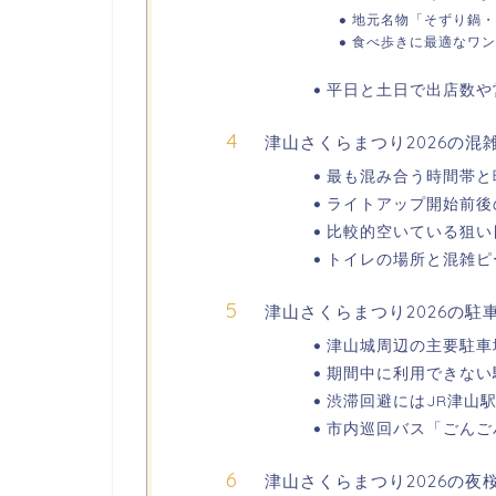
地元名物「そずり鍋・
食べ歩きに最適なワン
平日と土日で出店数や
津山さくらまつり2026の
最も混み合う時間帯と
ライトアップ開始前後
比較的空いている狙い
トイレの場所と混雑ピ
津山さくらまつり2026の
津山城周辺の主要駐車
期間中に利用できない
渋滞回避にはJR津山
市内巡回バス「ごんご
津山さくらまつり2026の