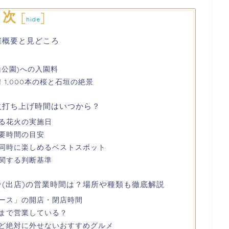
目次
[
]
hide
催概要と見どころ
山公園)への入園料
！1,000本の桜と石垣の絶景
花火打ち上げ時間はいつから？
る花火の実施日
要時間の目安
同時に楽しめるベストスポット
関する判断基準
台(出店)の営業時間は？場所や種類も徹底解説
ース」の開店・閉店時間
まで営業している？
ど絶対に外せないおすすめグルメ