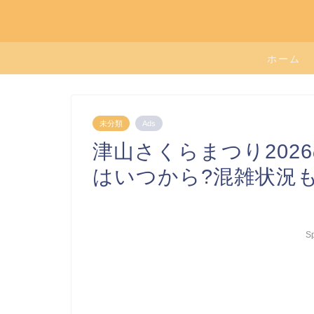
ホーム
未分類
Ads
津山さくらまつり202
はいつから?混雑状況も
S