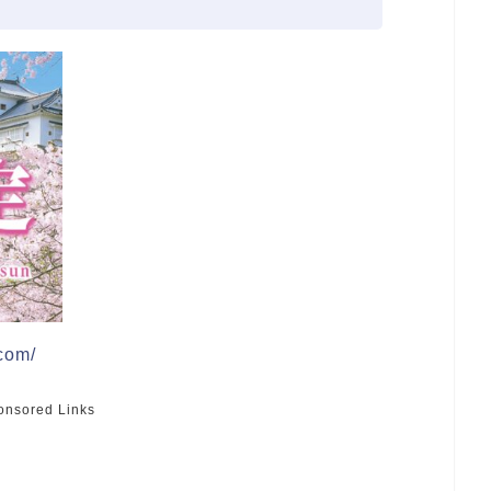
com/
onsored Links