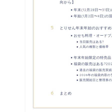
向から】
年末(12月28日〜31
年始(1月2日〜4日)の
とりせん年末年始のおすすめ
おせち料理・オードブ
当日販売はある?
人気の種類と価格帯
年末年始限定の特売品
福袋の販売はある?20
過去の福袋の販売実績
2026年の福袋内容の
販売開始日と整理券の
まとめ