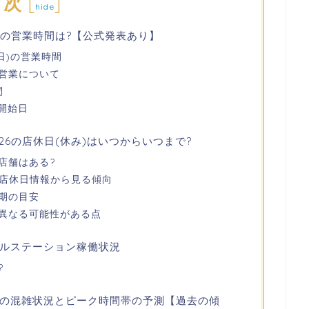
目次
[
]
hide
26の営業時間は?【公式発表あり】
1日)の営業時間
)の営業について
間
開始日
026の店休日(休み)はいつからいつまで?
店舗はある?
年)の店休日情報から見る傾向
期の目安
異なる可能性がある点
ルステーション稼働状況
?
026の混雑状況とピーク時間帯の予測【過去の傾