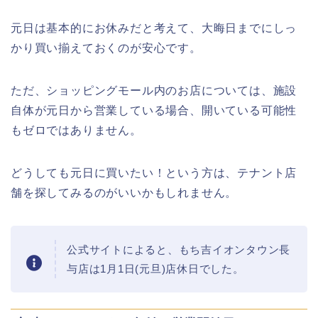
元日は基本的にお休みだと考えて、大晦日までにしっ
熊谷桜祭り(花見)2026の屋台(出店)の
かり買い揃えておくのが安心です。
時間はいつまで?ライトアップも!
ただ、ショッピングモール内のお店については、施設
自体が元日から営業している場合、開いている可能性
もゼロではありません。
福井桜祭り2026の屋台は何時まで(い
つまで)?交通規制や混雑は?
どうしても元日に買いたい！という方は、テナント店
舗を探してみるのがいいかもしれません。
幸楽苑の餃子や麺はまずいの声は本
当?美味しくなった噂も調査!
公式サイトによると、もち吉イオンタウン長
与店は1月1日(元旦)店休日でした。
上田城桜祭り2026屋台・出店まとめ!