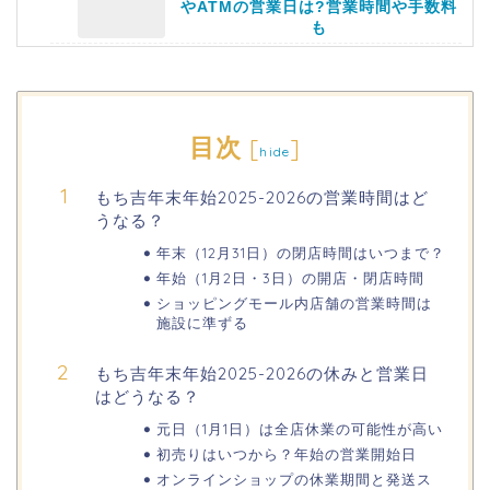
やATMの営業日は?営業時間や手数料
も
静岡銀行ゴールデンウィーク2026の営
業日や休みは?ATM手数料も調査!
目次
[
]
hide
千葉銀行ゴールデンウィーク2026の
もち吉年末年始2025-2026の営業時間はど
ATMの営業日(休み)まとめ!
うなる？
年末（12月31日）の閉店時間はいつまで？
海遊館GW(ゴールデンウィーク)の混
年始（1月2日・3日）の開店・閉店時間
雑(混み具合)状況はどうなる?
ショッピングモール内店舗の営業時間は
施設に準ずる
日岡山公園の桜(花見)2026の屋台・出
もち吉年末年始2025-2026の休みと営業日
店はいつまで?ライトアップ情報も!
はどうなる？
元日（1月1日）は全店休業の可能性が高い
初売りはいつから？年始の営業開始日
オンラインショップの休業期間と発送ス
華蔵寺公園の桜(花祭り)2026の屋台