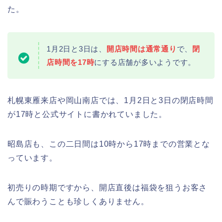
た。
近畿大学卒業式2026のゲストの歴代ス
ピーチや予想有名人は誰?
1月2日と3日は、
開店時間は通常通り
で、
閉
店時間を17時
にする店舗が多いようです。
角館桜まつり2026の屋台(出店)やライ
トアップは?駐車場も調査!
札幌東雁来店や岡山南店では、1月2日と3日の閉店時間
が17時と公式サイトに書かれていました。
昭島店も、この二日間は10時から17時までの営業とな
っています。
大河原桜まつり(千本桜)2026の屋台の
出店情報!混雑や渋滞も調査!
初売りの時期ですから、開店直後は福袋を狙うお客さ
んで賑わうことも珍しくありません。