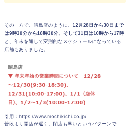
日立さくらまつり2026の屋台・出店ま
とめ!交通規制は何時から何時まで?
その一方で、昭島店のように、
12月28日から30日まで
は9時30分から18時30分、そして31日は10時から17時
と、年末を通して変則的なスケジュールになっている
熊谷桜祭り(花見)2026の屋台(出店)の
時間はいつまで?ライトアップも!
店舗もありました。
福井桜祭り2026の屋台は何時まで(い
つまで)?交通規制や混雑は?
引用：https://www.mochikichi.co.jp/
幸楽苑の餃子や麺はまずいの声は本
当?美味しくなった噂も調査!
普段より開店が遅く、閉店も早いというパターンで