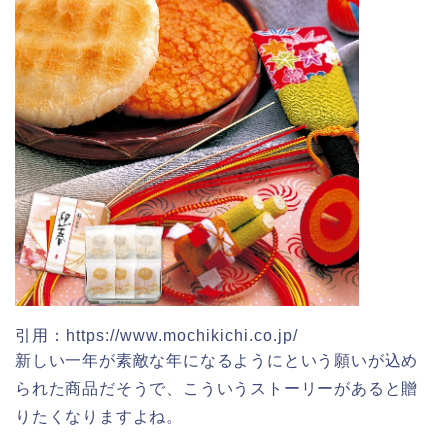
悠久山公園桜祭り2026の屋台や出店
は?ライトアップや駐車場情報も!
高崎城址公園(高崎公園)桜祭り2026の
屋台やライトアップはいつまで?
日立さくらまつり2026の屋台・出店ま
とめ!交通規制は何時から何時まで?
引用：https://www.mochikichi.co.jp/
新しい一年が素敵な年になるようにという願いが込め
られた商品だそうで、こういうストーリーがあると贈
りたくなりますよね。
熊谷桜祭り(花見)2026の屋台(出店)の