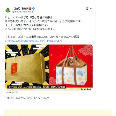
角館桜まつり2026の屋台(出店)やライ
トアップは?駐車場も調査!
大河原桜まつり(千本桜)2026の屋台の
出店情報!混雑や渋滞も調査!
津山さくらまつり2026の花火や屋台
(出店)の時間はいつから?混雑状況も!