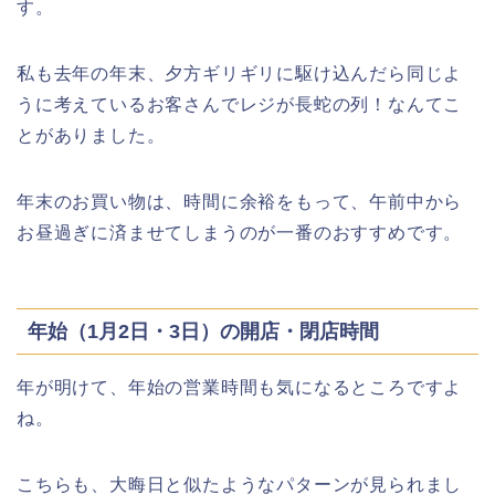
す。
私も去年の年末、夕方ギリギリに駆け込んだら同じよ
上田城桜祭り2026屋台・出店まとめ!
うに考えているお客さんでレジが長蛇の列！なんてこ
ライトアップはいつまで?
とがありました。
年末のお買い物は、時間に余裕をもって、午前中から
お昼過ぎに済ませてしまうのが一番のおすすめです。
明治大学卒業式2026のゲストの歴代や
芸能人(有名人)は?保護者(親)も!
年始（1月2日・3日）の開店・閉店時間
年が明けて、年始の営業時間も気になるところですよ
名古屋城桜まつり(春まつり)2026の屋
台・出店は?混雑情報も!
ね。
こちらも、大晦日と似たようなパターンが見られまし