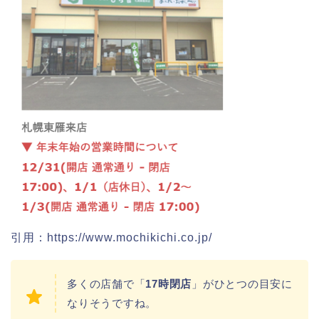
華蔵寺公園の桜(花祭り)2026の屋台
(出店)は?ライトアップ・駐車場も!
悠久山公園桜祭り2026の屋台や出店
は?ライトアップや駐車場情報も!
高崎城址公園(高崎公園)桜祭り2026の
引用：https://www.mochikichi.co.jp/
屋台やライトアップはいつまで?
多くの店舗で「
17時閉店
」がひとつの目安に
なりそうですね。