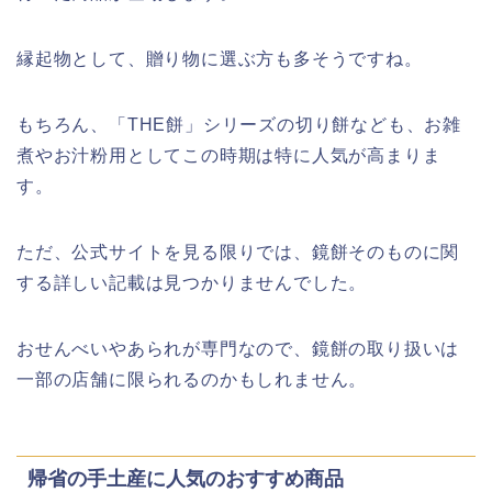
縁起物として、贈り物に選ぶ方も多そうですね。
明治大学卒業式2026のゲストの歴代や
芸能人(有名人)は?保護者(親)も!
もちろん、「THE餅」シリーズの切り餅なども、お雑
煮やお汁粉用としてこの時期は特に人気が高まりま
す。
名古屋城桜まつり(春まつり)2026の屋
台・出店は?混雑情報も!
ただ、公式サイトを見る限りでは、鏡餅そのものに関
する詳しい記載は見つかりませんでした。
おせんべいやあられが専門なので、鏡餅の取り扱いは
近畿大学卒業式2026のゲストの歴代ス
一部の店舗に限られるのかもしれません。
ピーチや予想有名人は誰?
帰省の手土産に人気のおすすめ商品