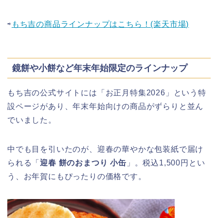
⇨
もち吉の商品ラインナップはこちら！(楽天市場)
海遊館GW(ゴールデンウィーク)の混
雑(混み具合)状況はどうなる?
鏡餅や小餅など年末年始限定のラインナップ
もち吉の公式サイトには「お正月特集2026」という特
日岡山公園の桜(花見)2026の屋台・出
店はいつまで?ライトアップ情報も!
設ページがあり、年末年始向けの商品がずらりと並ん
でいました。
中でも目を引いたのが、迎春の華やかな包装紙で届け
華蔵寺公園の桜(花祭り)2026の屋台
られる「
迎春 餅のおまつり 小缶
」。税込1,500円とい
(出店)は?ライトアップ・駐車場も!
う、お年賀にもぴったりの価格です。