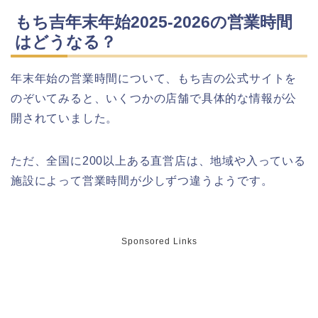
もち吉年末年始2025-2026の営業時間
はどうなる？
福井桜祭り2026の屋台は何時まで(い
つまで)?交通規制や混雑は?
年末年始の営業時間について、もち吉の公式サイトを
のぞいてみると、いくつかの店舗で具体的な情報が公
幸楽苑の餃子や麺はまずいの声は本
開されていました。
当?美味しくなった噂も調査!
ただ、全国に200以上ある直営店は、地域や入っている
上田城桜祭り2026屋台・出店まとめ!
施設によって営業時間が少しずつ違うようです。
ライトアップはいつまで?
Sponsored Links
明治大学卒業式2026のゲストの歴代や
芸能人(有名人)は?保護者(親)も!