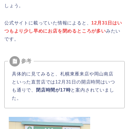
静岡銀行ゴールデンウィーク2026の営
(出店)の時間はいつから?混雑状況も!
しょう。
業日や休みは?ATM手数料も調査!
公式サイトに載っていた情報によると、
12月31日はい
つもより少し早めにお店を閉めるところが多い
みたい
千葉銀行ゴールデンウィーク2026の
です。
ATMの営業日(休み)まとめ!
海遊館GW(ゴールデンウィーク)の混
雑(混み具合)状況はどうなる?
具体的に見てみると、札幌東雁来店や岡山南店
といった直営店では12月31日の開店時間はいつ
も通りで、
閉店時間が17時
と案内されていまし
た。
日岡山公園の桜(花見)2026の屋台・出
店はいつまで?ライトアップ情報も!