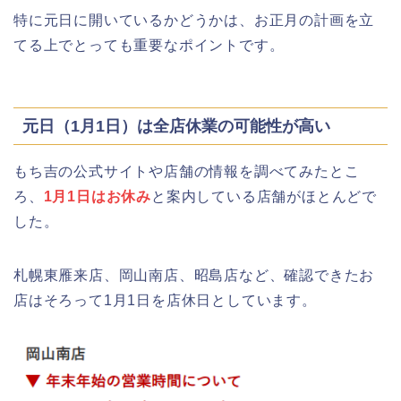
特に元日に開いているかどうかは、お正月の計画を立
千葉銀行ゴールデンウィーク2026の
てる上でとっても重要なポイントです。
ATMの営業日(休み)まとめ!
海遊館GW(ゴールデンウィーク)の混
元日（1月1日）は全店休業の可能性が高い
雑(混み具合)状況はどうなる?
もち吉の公式サイトや店舗の情報を調べてみたとこ
ろ、
1月1日はお休み
と案内している店舗がほとんどで
した。
日岡山公園の桜(花見)2026の屋台・出
店はいつまで?ライトアップ情報も!
札幌東雁来店、岡山南店、昭島店など、確認できたお
店はそろって1月1日を店休日としています。
華蔵寺公園の桜(花祭り)2026の屋台
(出店)は?ライトアップ・駐車場も!