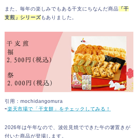
時間はいつまで?ライトアップも!
また、毎年の楽しみでもある干支にちなんだ商品
「干
支煎」シリーズ
もありました。
福井桜祭り2026の屋台は何時まで(い
つまで)?交通規制や混雑は?
幸楽苑の餃子や麺はまずいの声は本
当?美味しくなった噂も調査!
引用：mochidangomura
⇨
楽天市場で「干支餅」をチェックしてみる！
上田城桜祭り2026屋台・出店まとめ!
ライトアップはいつまで?
2026年は午年なので、波佐見焼でできた午の箸置きが
付いた商品が登場します。