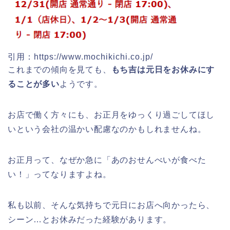
悠久山公園桜祭り2026の屋台や出店
は?ライトアップや駐車場情報も!
引用：https://www.mochikichi.co.jp/
これまでの傾向を見ても、
もち吉は元日をお休みにす
ることが多い
ようです。
お店で働く方々にも、お正月をゆっくり過ごしてほし
高崎城址公園(高崎公園)桜祭り2026の
屋台やライトアップはいつまで?
いという会社の温かい配慮なのかもしれませんね。
お正月って、なぜか急に「あのおせんべいが食べた
い！」ってなりますよね。
日立さくらまつり2026の屋台・出店ま
とめ!交通規制は何時から何時まで?
私も以前、そんな気持ちで元日にお店へ向かったら、
シーン…とお休みだった経験があります。