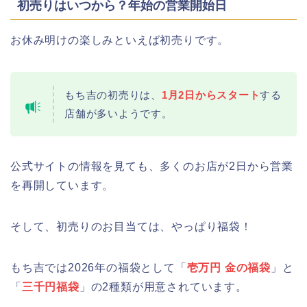
ライトアップはいつまで?
初売りはいつから？年始の営業開始日
お休み明けの楽しみといえば初売りです。
明治大学卒業式2026のゲストの歴代や
もち吉の初売りは、
1月2日からスタート
する
芸能人(有名人)は?保護者(親)も!
店舗が多いようです。
公式サイトの情報を見ても、多くのお店が2日から営業
名古屋城桜まつり(春まつり)2026の屋
を再開しています。
台・出店は?混雑情報も!
そして、初売りのお目当ては、やっぱり福袋！
もち吉では2026年の福袋として「
壱万円 金の福袋
」と
近畿大学卒業式2026のゲストの歴代ス
「
三千円福袋
」の2種類が用意されています。
ピーチや予想有名人は誰?