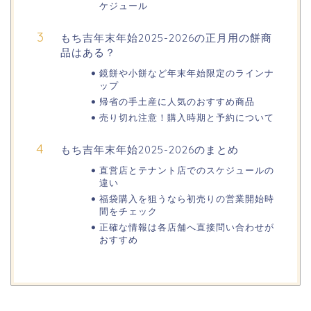
ケジュール
(出店)は?ライトアップ・駐車場も!
もち吉年末年始2025-2026の正月用の餅商
品はある？
悠久山公園桜祭り2026の屋台や出店
鏡餅や小餅など年末年始限定のラインナ
は?ライトアップや駐車場情報も!
ップ
帰省の手土産に人気のおすすめ商品
売り切れ注意！購入時期と予約について
高崎城址公園(高崎公園)桜祭り2026の
もち吉年末年始2025-2026のまとめ
屋台やライトアップはいつまで?
直営店とテナント店でのスケジュールの
違い
福袋購入を狙うなら初売りの営業開始時
間をチェック
日立さくらまつり2026の屋台・出店ま
正確な情報は各店舗へ直接問い合わせが
とめ!交通規制は何時から何時まで?
おすすめ
熊谷桜祭り(花見)2026の屋台(出店)の
時間はいつまで?ライトアップも!