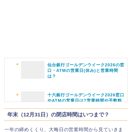
名古屋城桜まつり(春まつり)2026の屋
台・出店は?混雑情報も!
近畿大学卒業式2026のゲストの歴代ス
ピーチや予想有名人は誰?
仙台銀行ゴールデンウイーク2026の窓
角館桜まつり2026の屋台(出店)やライ
口・ATMの営業日(休み)と営業時間
トアップは?駐車場も調査!
は？
十六銀行ゴールデンウイーク2026窓口
大河原桜まつり(千本桜)2026の屋台の
やATMの営業日は?営業時間や手数料
出店情報!混雑や渋滞も調査!
も
年末（12月31日）の閉店時間はいつまで？
一年の締めくくり、大晦日の営業時間から見ていきま
津山さくらまつり2026の花火や屋台