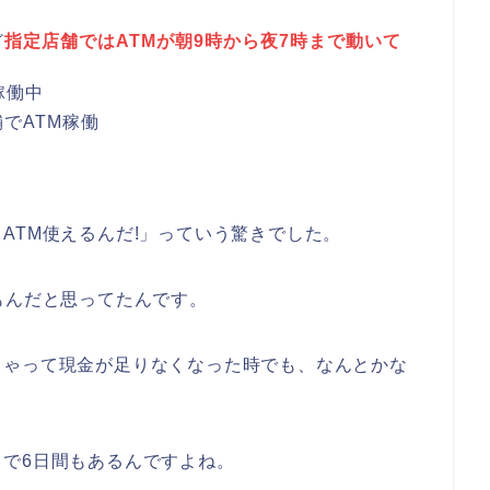
終日
、でも全店で
ATMは朝9時から夜7時まで稼働
！(一
ど
指定店舗ではATMが朝9時から夜7時まで動いて
稼働中
舗でATM稼働
！