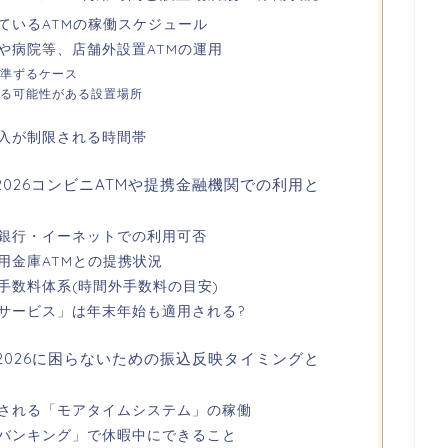
ているATMの稼働スケジュール
や病院等、店舗外設置ATMの運用
準ずるケース
る可能性がある設置場所
入が制限される時間帯
2026コンビニATMや提携金融機関での利用と
銀行・イーネットでの利用可否
用金庫ATMとの提携状況
手数料体系(時間外手数料の目安)
サービス」は年末年始も適用される?
-2026に困らないための振込反映タイミングと
される「モアタイムシステム」の稼働
バンキング」で休暇中にできること