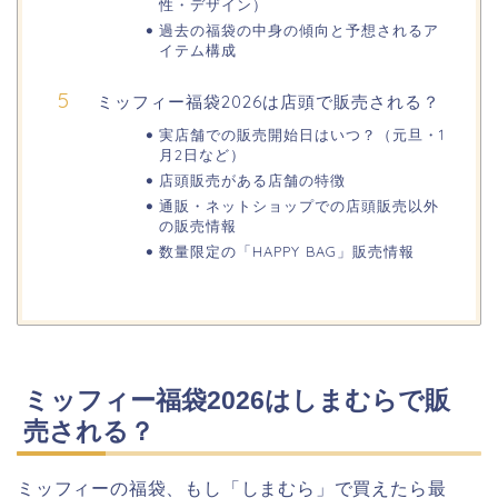
性・デザイン）
過去の福袋の中身の傾向と予想されるア
イテム構成
明治大学卒業式2026のゲストの歴代や
芸能人(有名人)は?保護者(親)も!
ミッフィー福袋2026は店頭で販売される？
実店舗での販売開始日はいつ？（元旦・1
月2日など）
名古屋城桜まつり(春まつり)2026の屋
店頭販売がある店舗の特徴
台・出店は?混雑情報も!
通販・ネットショップでの店頭販売以外
の販売情報
数量限定の「HAPPY BAG」販売情報
近畿大学卒業式2026のゲストの歴代ス
ピーチや予想有名人は誰?
ミッフィー福袋2026はしまむらで販
角館桜まつり2026の屋台(出店)やライ
売される？
トアップは?駐車場も調査!
ミッフィーの福袋、もし「しまむら」で買えたら最