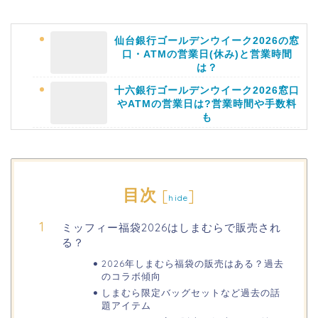
仙台銀行ゴールデンウイーク2026の窓
口・ATMの営業日(休み)と営業時間
は？
十六銀行ゴールデンウイーク2026窓口
やATMの営業日は?営業時間や手数料
も
静岡銀行ゴールデンウィーク2026の営
業日や休みは?ATM手数料も調査!
目次
[
]
hide
千葉銀行ゴールデンウィーク2026の
ミッフィー福袋2026はしまむらで販売され
ATMの営業日(休み)まとめ!
る？
2026年しまむら福袋の販売はある？過去
海遊館GW(ゴールデンウィーク)の混
のコラボ傾向
雑(混み具合)状況はどうなる?
しまむら限定バッグセットなど過去の話
題アイテム