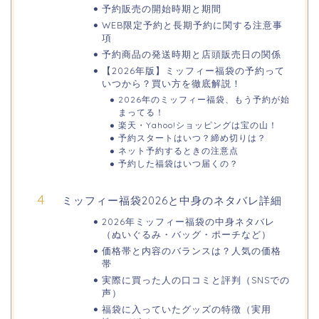
日立さくらまつり2026の屋台・出店ま
予約販売の開始時期と期間
とめ!交通規制は何時から何時まで?
WEB限定予約と長期予約に関する注意事
項
予約商品の発送時期と店頭販売日の関係
【2026年版】ミッフィー福袋の予約って
熊谷桜祭り(花見)2026の屋台(出店)の
いつから？買い方を徹底解説！
時間はいつまで?ライトアップも!
2026年のミッフィー福袋、もう予約が始
まってる！
楽天・Yahoo!ショッピングは宝の山！
予約スタートはいつ？締め切りは？
ネット予約するときの注意点
福井桜祭り2026の屋台は何時まで(い
予約した福袋はいつ届くの？
つまで)?交通規制や混雑は?
ミッフィー福袋2026と中身のネタバレ詳細
幸楽苑の餃子や麺はまずいの声は本
2026年ミッフィー福袋の中身ネタバレ
当?美味しくなった噂も調査!
（ぬいぐるみ・バッグ・ポーチなど）
価格帯と内容のバランスは？人気の価格
帯
実際に買った人の口コミと評判（SNSでの
上田城桜祭り2026屋台・出店まとめ!
声）
ライトアップはいつまで?
福袋に入っていたグッズの特徴（実用