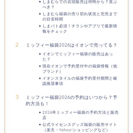
しまむらでの店頭販売は何時から？並ぶ
べき？
日岡山公園の桜(花見)2026の屋台・出
店はいつまで?ライトアップ情報も!
しまむら福袋の売り切れ状況と完売まで
の目安時間
しまパト必須！チラシやアプリで最新情
報をチェック
華蔵寺公園の桜(花祭り)2026の屋台
ミッフィー福袋2026はイオンで売ってる？
(出店)は?ライトアップ・駐車場も!
イオンでミッフィー福袋の販売はあっ
た？
現在イオンで予約受付中の福袋情報（他
悠久山公園桜祭り2026の屋台や出店
ブランド）
は?ライトアップや駐車場情報も!
イオンスタイルの福袋予約受付期間と確
認推奨事項
ミッフィー福袋2026の予約はいつから？予
高崎城址公園(高崎公園)桜祭り2026の
約方法も！
屋台やライトアップはいつまで?
2026年ミッフィー福袋の予約方法と販売
店
公式ライセンスグッズ福袋の販売サイト
（楽天・Yahoo!ショッピングなど）