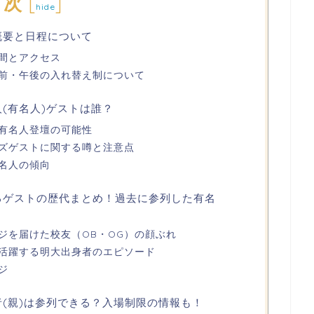
目次
[
]
hide
概要と日程について
間とアクセス
前・午後の入れ替え制について
人(有名人)ゲストは誰？
有名人登壇の可能性
ズゲストに関する噂と注意点
名人の傾向
けるゲストの歴代まとめ！過去に参列した有名
ジを届けた校友（OB・OG）の顔ぶれ
活躍する明大出身者のエピソード
ジ
者(親)は参列できる？入場制限の情報も！