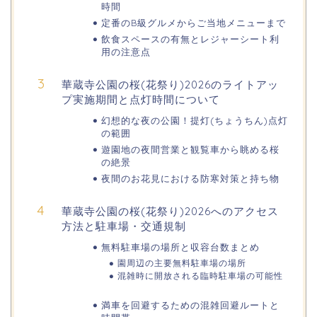
時間
日岡山公園の桜(花見)2026の屋台・出
定番のB級グルメからご当地メニューまで
店はいつまで?ライトアップ情報も!
飲食スペースの有無とレジャーシート利
用の注意点
華蔵寺公園の桜(花祭り)2026のライトアッ
悠久山公園桜祭り2026の屋台や出店
プ実施期間と点灯時間について
は?ライトアップや駐車場情報も!
幻想的な夜の公園！提灯(ちょうちん)点灯
の範囲
遊園地の夜間営業と観覧車から眺める桜
の絶景
高崎城址公園(高崎公園)桜祭り2026の
夜間のお花見における防寒対策と持ち物
屋台やライトアップはいつまで?
華蔵寺公園の桜(花祭り)2026へのアクセス
方法と駐車場・交通規制
日立さくらまつり2026の屋台・出店ま
無料駐車場の場所と収容台数まとめ
とめ!交通規制は何時から何時まで?
園周辺の主要無料駐車場の場所
混雑時に開放される臨時駐車場の可能性
満車を回避するための混雑回避ルートと