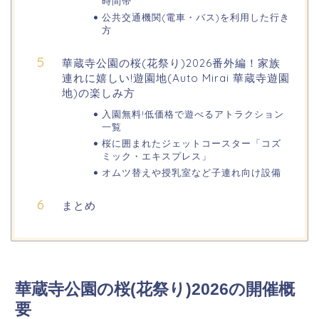
時間帯
熊谷桜祭り(花見)2026の屋台(出店)の
公共交通機関(電車・バス)を利用した行き
時間はいつまで?ライトアップも!
方
華蔵寺公園の桜(花祭り)2026番外編！家族
連れに嬉しい!遊園地(Auto Mirai 華蔵寺遊園
福井桜祭り2026の屋台は何時まで(い
地)の楽しみ方
つまで)?交通規制や混雑は?
入園無料!低価格で遊べるアトラクション
一覧
桜に囲まれたジェットコースター「コズ
幸楽苑の餃子や麺はまずいの声は本
ミック・エキスプレス」
当?美味しくなった噂も調査!
オムツ替えや授乳室など子連れ向け設備
まとめ
上田城桜祭り2026屋台・出店まとめ!
ライトアップはいつまで?
明治大学卒業式2026のゲストの歴代や
華蔵寺公園の桜(花祭り)2026の開催概
芸能人(有名人)は?保護者(親)も!
要