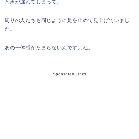
と声が漏れてしまって。
津山さくらまつり2026の花火や屋台
(出店)の時間はいつから?混雑状況も!
周りの人たちも同じように足を止めて見上げていまし
た。
姫路城桜祭り2026の混雑や出店(屋台)
あの一体感がたまらないんですよね。
はいつまで?駐車場も調査!
Sponsored Links