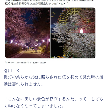
悠久山公園桜祭り2026の屋台や出店
は?ライトアップや駐車場情報も!
高崎城址公園(高崎公園)桜祭り2026の
屋台やライトアップはいつまで?
引用：X
提灯の柔らかな光に照らされた桜を初めて見た時の感
日立さくらまつり2026の屋台・出店ま
とめ!交通規制は何時から何時まで?
動は忘れられません。
「こんなに美しい景色が存在するんだ」って、しばら
く動けなくなってしまいました。