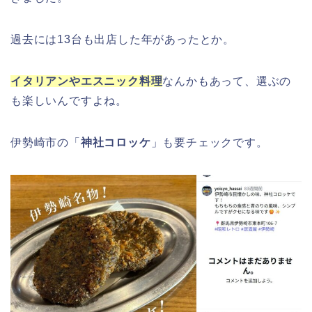
過去には13台も出店した年があったとか。
明治大学卒業式2026のゲストの歴代や
イタリアンやエスニック料理
なんかもあって、選ぶの
芸能人(有名人)は?保護者(親)も!
も楽しいんですよね。
伊勢崎市の「
神社コロッケ
」も要チェックです。
名古屋城桜まつり(春まつり)2026の屋
台・出店は?混雑情報も!
近畿大学卒業式2026のゲストの歴代ス
ピーチや予想有名人は誰?