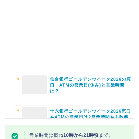
福井桜祭り2026の屋台は何時まで(い
つまで)?交通規制や混雑は?
幸楽苑の餃子や麺はまずいの声は本
当?美味しくなった噂も調査!
仙台銀行ゴールデンウイーク2026の窓
上田城桜祭り2026屋台・出店まとめ!
口・ATMの営業日(休み)と営業時間
ライトアップはいつまで?
は？
十六銀行ゴールデンウイーク2026窓口
やATMの営業日は?営業時間や手数料
も
明治大学卒業式2026のゲストの歴代や
芸能人(有名人)は?保護者(親)も!
営業時間は概ね
10時から21時頃まで
。