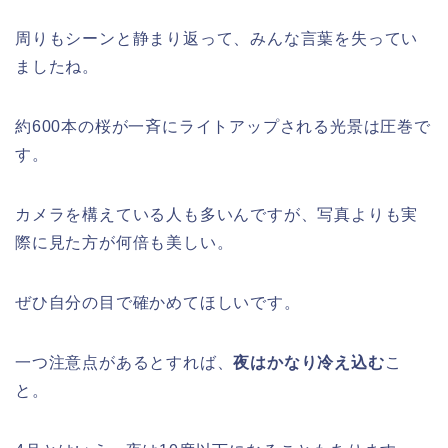
熊谷桜祭り(花見)2026の屋台(出店)の
時間はいつまで?ライトアップも!
周りもシーンと静まり返って、みんな言葉を失ってい
ましたね。
約600本の桜が一斉にライトアップされる光景は圧巻で
福井桜祭り2026の屋台は何時まで(い
す。
つまで)?交通規制や混雑は?
カメラを構えている人も多いんですが、写真よりも実
際に見た方が何倍も美しい。
幸楽苑の餃子や麺はまずいの声は本
当?美味しくなった噂も調査!
ぜひ自分の目で確かめてほしいです。
一つ注意点があるとすれば、
夜はかなり冷え込む
こ
上田城桜祭り2026屋台・出店まとめ!
と。
ライトアップはいつまで?