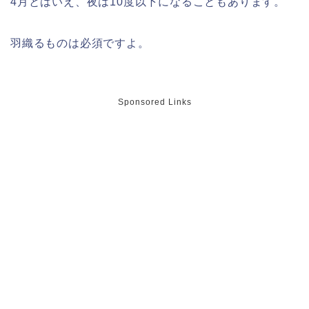
4月とはいえ、夜は10度以下になることもあります。
羽織るものは必須ですよ。
明治大学卒業式2026のゲストの歴代や
芸能人(有名人)は?保護者(親)も!
Sponsored Links
名古屋城桜まつり(春まつり)2026の屋
台・出店は?混雑情報も!
近畿大学卒業式2026のゲストの歴代ス
ピーチや予想有名人は誰?