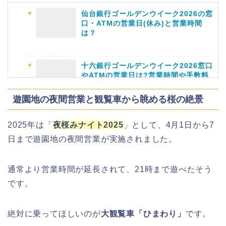
仙台銀行ゴールデンウイーク2026の窓
角館桜まつり2026の屋台(出店)やライ
口・ATMの営業日(休み)と営業時間
トアップは?駐車場も調査!
は？
十六銀行ゴールデンウイーク2026窓口
やATMの営業日は?営業時間や手数料
も
大河原桜まつり(千本桜)2026の屋台の
遊園地の夜間営業と観覧車から眺める桜の絶景
出店情報!混雑や渋滞も調査!
2025年は「
夜桜みナイト2025
」として、4月1日から7
静岡銀行ゴールデンウィーク2026の営
日まで遊園地の夜間営業が実施されました。
業日や休みは?ATM手数料も調査!
津山さくらまつり2026の花火や屋台
通常より営業時間が延長されて、21時まで遊べたそう
(出店)の時間はいつから?混雑状況も!
です。
千葉銀行ゴールデンウィーク2026の
ATMの営業日(休み)まとめ!
絶対に乗ってほしいのが
大観覧車「ひまわり」
です。