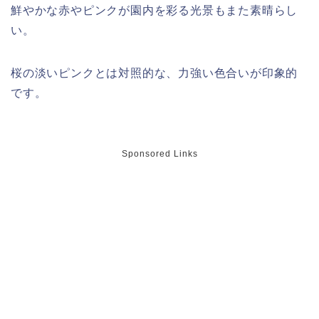
鮮やかな赤やピンクが園内を彩る光景もまた素晴らし
い。
桜の淡いピンクとは対照的な、力強い色合いが印象的
名古屋城桜まつり(春まつり)2026の屋
です。
台・出店は?混雑情報も!
Sponsored Links
近畿大学卒業式2026のゲストの歴代ス
ピーチや予想有名人は誰?
角館桜まつり2026の屋台(出店)やライ
トアップは?駐車場も調査!