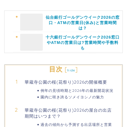
仙台銀行ゴールデンウイーク2026の窓
口・ATMの営業日(休み)と営業時間
は？
十六銀行ゴールデンウイーク2026窓口
やATMの営業日は?営業時間や手数料
も
静岡銀行ゴールデンウィーク2026の営
目次
[
]
hide
業日や休みは?ATM手数料も調査!
華蔵寺公園の桜(花祭り)2026の開催概要
千葉銀行ゴールデンウィーク2026の
例年の見頃時期と2026年の最新開花状況
ATMの営業日(休み)まとめ!
園内に咲き誇るソメイヨシノの魅力
華蔵寺公園の桜(花祭り)2026の屋台の出店
海遊館GW(ゴールデンウィーク)の混
雑(混み具合)状況はどうなる?
期間はいつまで？
過去の傾向から予測する出店場所と営業