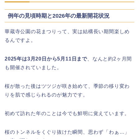
例年の見頃時期と2026年の最新開花状況
名古屋城桜まつり(春まつり)2026の屋
台・出店は?混雑情報も!
華蔵寺公園の花まつりって、実は結構長い期間楽しめ
るんですよ。
近畿大学卒業式2026のゲストの歴代ス
ピーチや予想有名人は誰?
2025年は3月20日から5月11日まで
、なんと約2ヶ月間
も開催されていました。
角館桜まつり2026の屋台(出店)やライ
桜が散った後はツツジが咲き始めて、季節の移り変わ
トアップは?駐車場も調査!
りを肌で感じられるのが魅力です。
初めて訪れた年のことは今でも鮮明に覚えています。
大河原桜まつり(千本桜)2026の屋台の
出店情報!混雑や渋滞も調査!
桜のトンネルをくぐり抜けた瞬間、思わず「わぁ…」