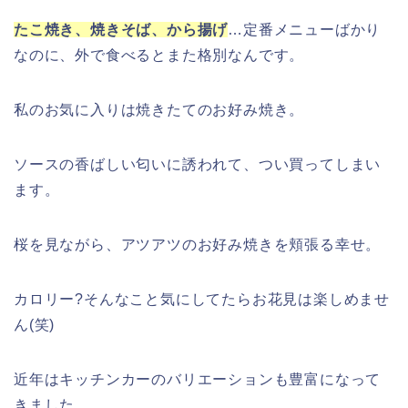
たこ焼き、焼きそば、から揚げ
…定番メニューばかり
熊谷桜祭り(花見)2026の屋台(出店)の
なのに、外で食べるとまた格別なんです。
時間はいつまで?ライトアップも!
私のお気に入りは焼きたてのお好み焼き。
ソースの香ばしい匂いに誘われて、つい買ってしまい
福井桜祭り2026の屋台は何時まで(い
つまで)?交通規制や混雑は?
ます。
桜を見ながら、アツアツのお好み焼きを頬張る幸せ。
幸楽苑の餃子や麺はまずいの声は本
当?美味しくなった噂も調査!
カロリー?そんなこと気にしてたらお花見は楽しめませ
ん(笑)
近年はキッチンカーのバリエーションも豊富になって
上田城桜祭り2026屋台・出店まとめ!
ライトアップはいつまで?
きました。