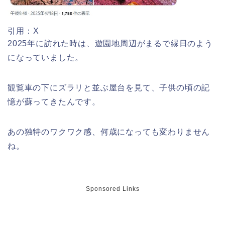
高崎城址公園(高崎公園)桜祭り2026の
引用：X
屋台やライトアップはいつまで?
2025年に訪れた時は、遊園地周辺がまるで縁日のよう
になっていました。
観覧車の下にズラリと並ぶ屋台を見て、子供の頃の記
日立さくらまつり2026の屋台・出店ま
憶が蘇ってきたんです。
とめ!交通規制は何時から何時まで?
あの独特のワクワク感、何歳になっても変わりません
ね。
熊谷桜祭り(花見)2026の屋台(出店)の
時間はいつまで?ライトアップも!
Sponsored Links