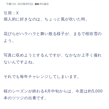
福井桜祭り2026の屋台は何時まで(い
引用：X
つまで)?交通規制や混雑は?
個人的に好きなのは、ちょっと風が吹いた時。
花びらがハラハラと舞い散る様子が、まるで桜吹雪の
幸楽苑の餃子や麺はまずいの声は本
よう。
当?美味しくなった噂も調査!
写真に収めようとするんですが、なかなか上手く撮れ
ないんですよね。
上田城桜祭り2026屋台・出店まとめ!
ライトアップはいつまで?
それでも毎年チャレンジしてしまいます。
桜のシーズンが終わる4月中旬からは、今度は約5,000
本のツツジの出番です。
明治大学卒業式2026のゲストの歴代や
芸能人(有名人)は?保護者(親)も!