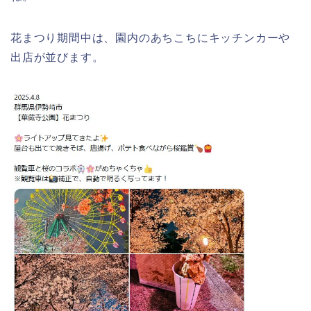
千葉銀行ゴールデンウィーク2026の
ATMの営業日(休み)まとめ!
花まつり期間中は、園内のあちこちにキッチンカーや
出店が並びます。
海遊館GW(ゴールデンウィーク)の混
雑(混み具合)状況はどうなる?
日岡山公園の桜(花見)2026の屋台・出
店はいつまで?ライトアップ情報も!
悠久山公園桜祭り2026の屋台や出店
は?ライトアップや駐車場情報も!