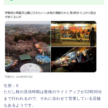
静岡銀行ゴールデンウィーク2026の営
業日や休みは?ATM手数料も調査!
名古屋城桜まつり(春まつり)2026の屋
台・出店は?混雑情報も!
千葉銀行ゴールデンウィーク2026の
ATMの営業日(休み)まとめ!
近畿大学卒業式2026のゲストの歴代ス
ピーチや予想有名人は誰?
海遊館GW(ゴールデンウィーク)の混
雑(混み具合)状況はどうなる?
引用：X
角館桜まつり2026の屋台(出店)やライ
ただし桜の見頃時期は夜桜のライトアップが22時30分
日岡山公園の桜(花見)2026の屋台・出
トアップは?駐車場も調査!
店はいつまで?ライトアップ情報も!
まで行われるので、それに合わせて営業している店舗
もあるようです。