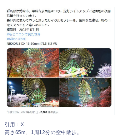
姫路城桜祭り2026の混雑や出店(屋台)
はいつまで?駐車場も調査!
海遊館GW(ゴールデンウィーク)の混
雑(混み具合)状況はどうなる?
日岡山公園の桜(花見)2026の屋台・出
店はいつまで?ライトアップ情報も!
悠久山公園桜祭り2026の屋台や出店
は?ライトアップや駐車場情報も!
引用：X
高さ65m、1周12分の空中散歩。
高崎城址公園(高崎公園)桜祭り2026の