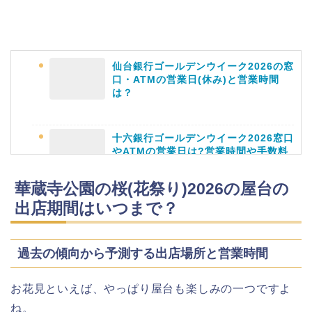
大河原桜まつり(千本桜)2026の屋台の
仙台銀行ゴールデンウイーク2026の窓
出店情報!混雑や渋滞も調査!
口・ATMの営業日(休み)と営業時間
は？
十六銀行ゴールデンウイーク2026窓口
やATMの営業日は?営業時間や手数料
津山さくらまつり2026の花火や屋台
も
(出店)の時間はいつから?混雑状況も!
華蔵寺公園の桜(花祭り)2026の屋台の
出店期間はいつまで？
静岡銀行ゴールデンウィーク2026の営
業日や休みは?ATM手数料も調査!
姫路城桜祭り2026の混雑や出店(屋台)
過去の傾向から予測する出店場所と営業時間
はいつまで?駐車場も調査!
お花見といえば、やっぱり屋台も楽しみの一つですよ
ね。