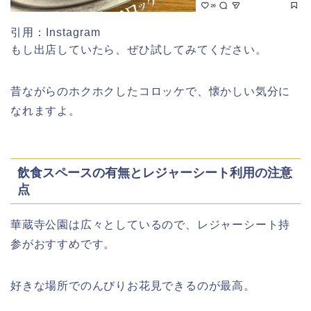
引用：Instagram
もし出店していたら、ぜひ試してみてください。
角館桜まつり2026の屋台(出店)やライ
トアップは?駐車場も調査!
昔ながらのホクホクしたコロッケで、懐かしい気分に
なれますよ。
大河原桜まつり(千本桜)2026の屋台の
出店情報!混雑や渋滞も調査!
飲食スペースの有無とレジャーシート利用の注意
点
華蔵寺公園は広々としているので、レジャーシート持
参がおすすめです。
津山さくらまつり2026の花火や屋台
(出店)の時間はいつから?混雑状況も!
好きな場所でのんびりお花見できるのが最高。