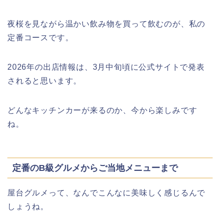
夜桜を見ながら温かい飲み物を買って飲むのが、私の
大河原桜まつり(千本桜)2026の屋台の
悠久山公園桜祭り2026の屋台や出店
定番コースです。
出店情報!混雑や渋滞も調査!
は?ライトアップや駐車場情報も!
2026年の出店情報は、3月中旬頃に公式サイトで発表
されると思います。
津山さくらまつり2026の花火や屋台
高崎城址公園(高崎公園)桜祭り2026の
(出店)の時間はいつから?混雑状況も!
どんなキッチンカーが来るのか、今から楽しみです
屋台やライトアップはいつまで?
ね。
姫路城桜祭り2026の混雑や出店(屋台)
定番のB級グルメからご当地メニューまで
日立さくらまつり2026の屋台・出店ま
はいつまで?駐車場も調査!
とめ!交通規制は何時から何時まで?
屋台グルメって、なんでこんなに美味しく感じるんで
しょうね。