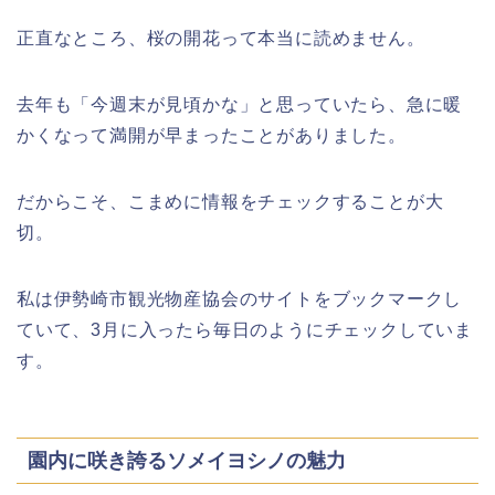
千葉銀行ゴールデンウィーク2026の
正直なところ、桜の開花って本当に読めません。
ATMの営業日(休み)まとめ!
去年も「今週末が見頃かな」と思っていたら、急に暖
かくなって満開が早まったことがありました。
海遊館GW(ゴールデンウィーク)の混
雑(混み具合)状況はどうなる?
だからこそ、こまめに情報をチェックすることが大
切。
日岡山公園の桜(花見)2026の屋台・出
店はいつまで?ライトアップ情報も!
私は伊勢崎市観光物産協会のサイトをブックマークし
ていて、3月に入ったら毎日のようにチェックしていま
す。
悠久山公園桜祭り2026の屋台や出店
は?ライトアップや駐車場情報も!
園内に咲き誇るソメイヨシノの魅力