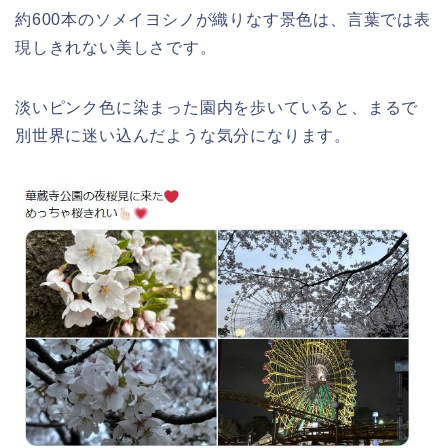
約600本のソメイヨシノが織りなす景色は、言葉では表
現しきれない美しさです。
高崎城址公園(高崎公園)桜祭り2026の
屋台やライトアップはいつまで?
淡いピンク色に染まった園内を歩いていると、まるで
別世界に迷い込んだような気分になります。
日立さくらまつり2026の屋台・出店ま
とめ!交通規制は何時から何時まで?
熊谷桜祭り(花見)2026の屋台(出店)の
時間はいつまで?ライトアップも!