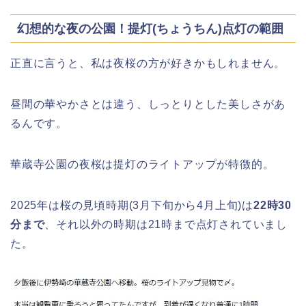
静岡銀行ゴールデンウィーク2026の営
業日や休みは?ATM手数料も調査!
幻想的な夜の公園！提灯(ちょうちん)点灯の範囲
正直に言うと、私は夜桜の方が好きかもしれません。
千葉銀行ゴールデンウィーク2026の
ATMの営業日(休み)まとめ!
昼間の華やかさとは違う、しっとりとした美しさがあ
るんです。
海遊館GW(ゴールデンウィーク)の混
華蔵寺公園の夜桜は提灯のライトアップが特徴的。
雑(混み具合)状況はどうなる?
2025年は桜の見頃時期(3月下旬から4月上旬)は
22時30
分まで
、それ以外の時期は21時まで点灯されていまし
日岡山公園の桜(花見)2026の屋台・出
た。
店はいつまで?ライトアップ情報も!