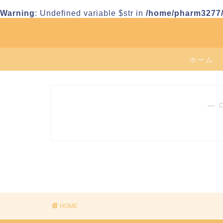
Warning
: Undefined variable $str in
/home/pharm3277/j
ホーム
― 
HOME